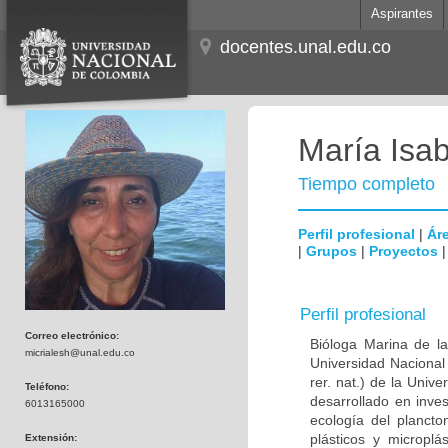
Aspirantes
docentes.unal.edu.co
María Isa
Tiempo completo
Perfil profesional
|
Áre
|
Grupos
|
Proyectos
Perfil profesional
Correo electrónico:
Bióloga Marina de l
micrialesh@unal.edu.co
Universidad Nacional
rer. nat.) de la Univ
Teléfono:
desarrollado en inve
6013165000
ecología del plancto
plásticos y microplá
Extensión: