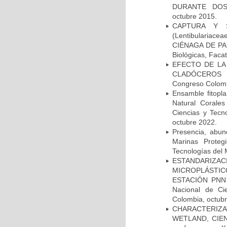
DURANTE DOS
octubre 2015.
CAPTURA Y SE
(Lentibularia
CIÉNAGA DE PAR
Biológicas, Faca
EFECTO DE LA
CLADÓCEROS 
Congreso Colomb
Ensamble fitopla
Natural Corale
Ciencias y Tecn
octubre 2022.
Presencia, abun
Marinas Proteg
Tecnologías del
ESTANDARIZ
MICROPLÁSTI
ESTACIÓN PNN
Nacional de Ci
Colombia, octub
CHARACTERIZ
WETLAND, CIEN