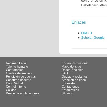
conference on K
Babelsberg, Alem
Enlaces
ORCID
Scholar Google
Régimen Legal
Correo institucional
Talento humano
Mapa del sitio
Contratación
Redes Sociales
Ofertas de empleo
FAQ
Rendición de cuentas
Quejas y reclamos
Concurso docente
Atención en línea
Pago Virtual
Encuesta
Control interno
Contáctenos
Calidad
Estadísticas
Buzón de notificaciones
Glosario