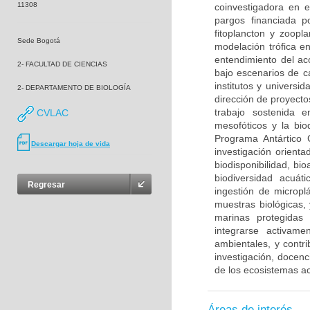
11308
coinvestigadora en e
pargos financiada p
fitoplancton y zoopl
Sede Bogotá
modelación trófica e
entendimiento del ac
2- FACULTAD DE CIENCIAS
bajo escenarios de ca
institutos y universi
2- DEPARTAMENTO DE BIOLOGÍA
dirección de proyecto
trabajo sostenida e
CVLAC
mesofóticos y la bio
Programa Antártico 
Descargar hoja de vida
investigación orienta
biodisponibilidad, bi
biodiversidad acuát
Regresar
ingestión de micropl
muestras biológicas,
marinas protegidas 
integrarse activam
ambientales, y contr
investigación, docen
de los ecosistemas ac
Áreas de interés