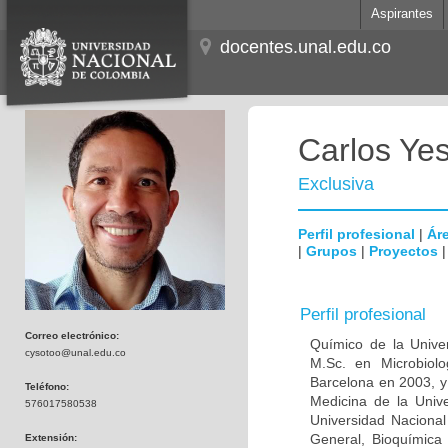
Aspirantes
docentes.unal.edu.co
Carlos Ye
Exclusiva
Perfil profesional
|
Áre
|
Grupos
|
Proyectos
Perfil profesional
Correo electrónico:
Químico de la Unive
cysotoo@unal.edu.co
M.Sc. en Microbiolo
Barcelona en 2003, y
Teléfono:
Medicina de la Univ
576017580538
Universidad Naciona
General, Bioquímica 
Extensión: