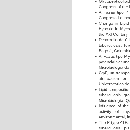
Glycopeptidolipi
Congress of the 
ATPasas tipo P 
Congreso Latinoa
Change in Lipid
Hypoxia in Mycob
the XXI Century,
Desarrollo de út
tuberculosis; Te
Bogotá, Colombi
ATPasas tipo P 
potencial vacuna
Microbiología de
CtpF, un transp
atenuación en 
Universitarios d
Lipid compositio
tuberculosis g
Microbiología, Q
Influence of th
activity of my
environmental, i
The P-type ATPas
tuberculosis p