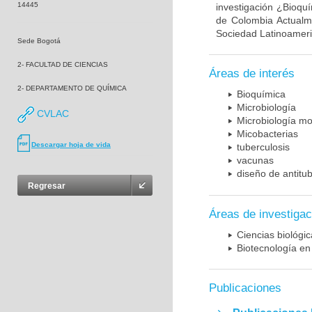
14445
investigación ¿Bioqu
de Colombia Actualme
Sociedad Latinoameric
Sede Bogotá
2- FACULTAD DE CIENCIAS
Áreas de interés
2- DEPARTAMENTO DE QUÍMICA
Bioquímica
Microbiología
CVLAC
Microbiología mo
Micobacterias
Descargar hoja de vida
tuberculosis
vacunas
diseño de antitu
Regresar
Áreas de investigac
Ciencias biológi
Biotecnología en
Publicaciones