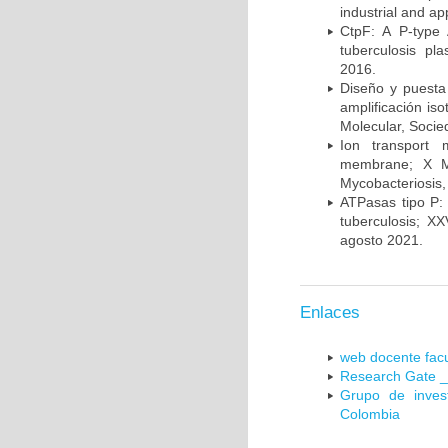
industrial and a
CtpF: A P-type
tuberculosis p
2016.
Diseño y puesta
amplificación is
Molecular, Socie
Ion transport 
membrane; X Me
Mycobacteriosis,
ATPasas tipo P: 
tuberculosis; X
agosto 2021.
Enlaces
web docente facu
Research Gate _
Grupo de inves
Colombia