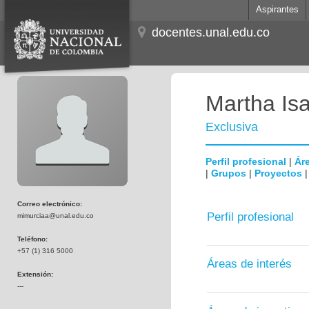
Aspirantes
docentes.unal.edu.co
Martha Is
Exclusiva
Perfil profesional
|
Áre
|
Grupos
|
Proyectos
Correo electrónico:
Perfil profesional
mimurciaa@unal.edu.co
Teléfono:
+57 (1) 316 5000
Áreas de interés
Extensión:
---