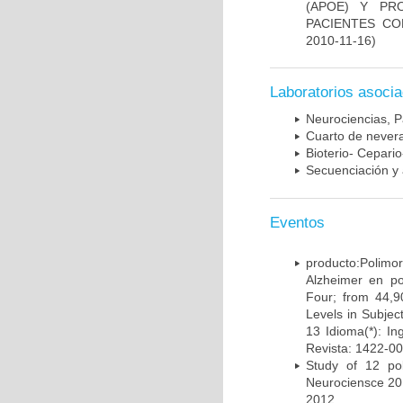
(APOE) Y PR
PACIENTES C
2010-11-16)
Laboratorios asoci
Neurociencias, P
Cuarto de nevera
Bioterio- Cepario
Secuenciación y 
Eventos
producto:Poli
Alzheimer en po
Four; from 44,9
Levels in Subject
13 Idioma(*): In
Revista: 1422-00
Study of 12 pol
Neurociensce 20
2012.