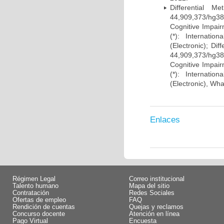
Differential 
44,909,373/hg38)
Cognitive Impairm
(*): Internati
(Electronic); Di
44,909,373/hg38)
Cognitive Impairm
(*): Internati
(Electronic), Wh
Enlaces
Régimen Legal
Correo institucional
Talento humano
Mapa del sitio
Contratación
Redes Sociales
Ofertas de empleo
FAQ
Rendición de cuentas
Quejas y reclamos
Concurso docente
Atención en línea
Pago Virtual
Encuesta