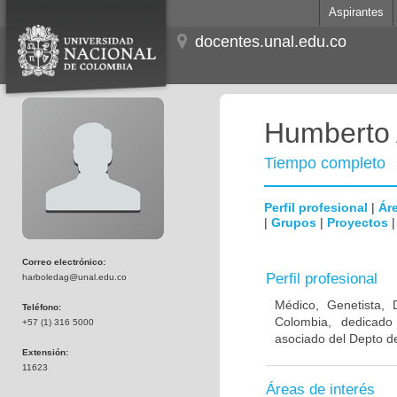
Aspirantes
docentes.unal.edu.co
Humberto 
Tiempo completo
Perfil profesional
|
Áre
|
Grupos
|
Proyectos
Correo electrónico:
Perfil profesional
harboledag@unal.edu.co
Médico, Genetista, 
Teléfono:
Colombia, dedicado
+57 (1) 316 5000
asociado del Depto de
Extensión:
11623
Áreas de interés