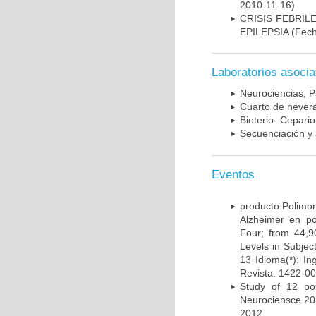
2010-11-16)
CRISIS FEBRIL
EPILEPSIA
(Fech
Laboratorios asoci
Neurociencias, P
Cuarto de nevera
Bioterio- Cepario
Secuenciación y 
Eventos
producto:Poli
Alzheimer en po
Four; from 44,9
Levels in Subject
13 Idioma(*): In
Revista: 1422-00
Study of 12 pol
Neurociensce 20
2012.