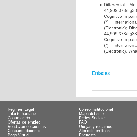
Differential 
44,909,373/hg38)
Cognitive Impairm
(*): Internati
(Electronic); Di
44,909,373/hg38)
Cognitive Impairm
(*): Internati
(Electronic), Wh
Enlaces
Régimen Legal
Correo institucional
Talento humano
Mapa del sitio
Contratación
Redes Sociales
Ofertas de empleo
FAQ
Rendición de cuentas
Quejas y reclamos
Concurso docente
Atención en línea
Pago Virtual
Encuesta