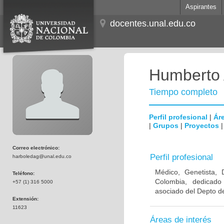
Aspirantes
docentes.unal.edu.co
Humberto 
Tiempo completo
Perfil profesional
|
Áre
|
Grupos
|
Proyectos
Correo electrónico:
Perfil profesional
harboledag@unal.edu.co
Médico, Genetista, 
Teléfono:
Colombia, dedicado
+57 (1) 316 5000
asociado del Depto de
Extensión:
11623
Áreas de interés