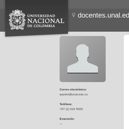
docentes.unal.e
Correo electrónico:
rpardot@unal.edu.co
Teléfono:
+57 (1) 316 5000
Extensión:
---