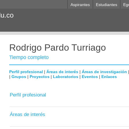
Aspirantes
Estudiantes
Eg
du.co
Rodrigo Pardo Turriago
Tiempo completo
Perfil profesional
|
Áreas de interés
|
Áreas de investigación
|
Grupos
|
Proyectos
|
Laboratorios
|
Eventos
|
Enlaces
Perfil profesional
Áreas de interés