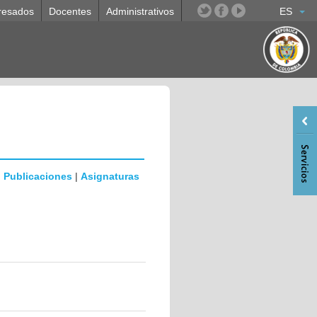
resados
Docentes
Administrativos
ES
|
Publicaciones
|
Asignaturas