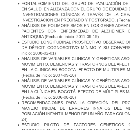
FORTALECIMIENTO DEL GRUPO DE EVALUACIÓN DE 
EN SALUD, EN ALIZANZA CON EL GRUPO DE EQUIDAD 
INVESTIGACIONES CLÍNICAS A TRAVÉS DE LA CR
INVESTIGACIÓN EN PREGRADO Y POSTGRADO.
(Fecha 
ANÁLISIS DE POLIMORFISMOS EN LOS GENES ADAM10
PACIENTES CON ENFERMEDAD DE ALZHEIMER 
ANTIOQUIA
(Fecha de inicio: 2011-09-19)
ESTUDIO LONGITUDINAL PROSPECTIVO OBSERVACIO
DE DÉFICIT COGNOSCITIVO MÍNIMO Y SU CONVERS
inicio: 2008-02-01)
ANALISIS DE VARIABLES CLINICAS Y GENETICAS AS
MOVIMIENTO, DEMENCIAS Y TRASTORNOS DEL AFEC
EN LA CLINICA EN BOGOTA: EFECTO DE MULTIPLES
(Fecha de inicio: 2007-09-10)
ANÁLISIS DE VARIABLES CLÍNICAS Y GENÉTICAS AS
MOVIMIENTO, DEMENCIAS Y TRASTORNOS DEL AFEC
EN LA CLÍNICA EN BOGOTÁ: EFECTO DE MÚLTIPLES 
(Fecha de inicio: 2006-08-28)
RECOMENDACIONES PARA LA CREACIÓN DEL PR
MANEJO INICIAL DE ERRORES INNATOS DEL ME
POBLACIÓN INFANTIL MENOR DE UN AÑO PARA COLOM
24)
ESTUDIO PILOTO DE FACTORES GENETICOS C