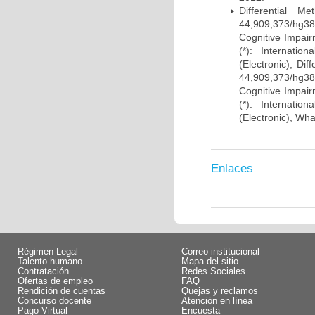
Differential 
44,909,373/hg38)
Cognitive Impairm
(*): Internati
(Electronic); Di
44,909,373/hg38)
Cognitive Impairm
(*): Internati
(Electronic), Wh
Enlaces
Régimen Legal
Correo institucional
Talento humano
Mapa del sitio
Contratación
Redes Sociales
Ofertas de empleo
FAQ
Rendición de cuentas
Quejas y reclamos
Concurso docente
Atención en línea
Pago Virtual
Encuesta