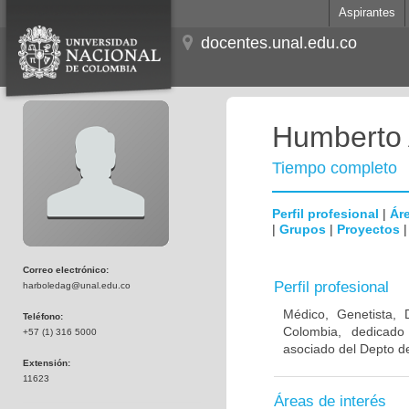
Aspirantes
docentes.unal.edu.co
Humberto 
Tiempo completo
Perfil profesional
|
Áre
|
Grupos
|
Proyectos
Correo electrónico:
Perfil profesional
harboledag@unal.edu.co
Médico, Genetista, 
Teléfono:
Colombia, dedicado
+57 (1) 316 5000
asociado del Depto de
Extensión:
11623
Áreas de interés