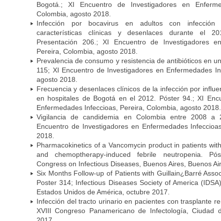
Bogotá.; XI Encuentro de Investigadores en Enfermed
Colombia, agosto 2018.
Infección por bocavirus en adultos con infección 
características clínicas y desenlaces durante el 
Presentación 206.; XI Encuentro de Investigadores e
Pereira, Colombia, agosto 2018.
Prevalencia de consumo y resistencia de antibióticos en u
115; XI Encuentro de Investigadores en Enfermedades Inf
agosto 2018.
Frecuencia y desenlaces clínicos de la infección por infl
en hospitales de Bogotá en el 2012. Póster 94.; XI Enc
Enfermedades Infeccioas, Pereira, Colombia, agosto 2018.
Vigilancia de candidemia en Colombia entre 2008 a 2
Encuentro de Investigadores en Enfermedades Infeccioas
2018.
Pharmacokinetics of a Vancomycin product in patients wit
and chemoptherapy-induced febrile neutropenia. Pós
Congress on Infectious Diseases, Buenos Aires, Buenos Aire
Six Months Follow-up of Patients with Guillain¿Barré Associ
Poster 314; Infectious Diseases Society of America (IDS
Estados Unidos de América, octubre 2017.
Infección del tracto urinario en pacientes con trasplante r
XVIII Congreso Panamericano de Infectología, Ciuda
2017.