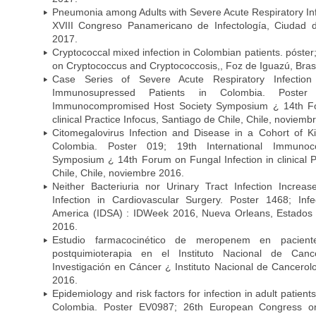
Pneumonia among Adults with Severe Acute Respiratory Infe
XVIII Congreso Panamericano de Infectología, Ciuda
2017.
Cryptococcal mixed infection in Colombian patients. póster
on Cryptococcus and Cryptococcosis,, Foz de Iguazú, Bras
Case Series of Severe Acute Respiratory Infecti
Immunosupressed Patients in Colombia. Poster 
Immunocompromised Host Society Symposium ¿ 14th For
clinical Practice Infocus, Santiago de Chile, Chile, noviemb
Citomegalovirus Infection and Disease in a Cohort of Ki
Colombia. Poster 019; 19th International Immuno
Symposium ¿ 14th Forum on Fungal Infection in clinical P
Chile, Chile, noviembre 2016.
Neither Bacteriuria nor Urinary Tract Infection Increas
Infection in Cardiovascular Surgery. Poster 1468; Inf
America (IDSA) : IDWeek 2016, Nueva Orleans, Estados 
2016.
Estudio farmacocinético de meropenem en paciente
postquimioterapia en el Instituto Nacional de Can
Investigación en Cáncer ¿ Instituto Nacional de Cancerolo
2016.
Epidemiology and risk factors for infection in adult patients
Colombia. Poster EV0987; 26th European Congress on 