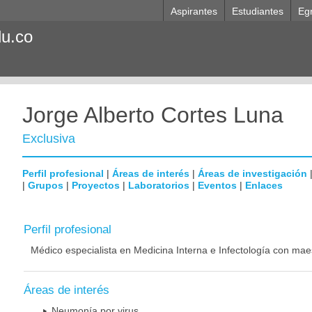
Aspirantes
Estudiantes
Eg
du.co
Jorge Alberto Cortes Luna
Exclusiva
Perfil profesional
|
Áreas de interés
|
Áreas de investigación
|
Grupos
|
Proyectos
|
Laboratorios
|
Eventos
|
Enlaces
Perfil profesional
Médico especialista en Medicina Interna e Infectología con mae
Áreas de interés
Neumonía por virus