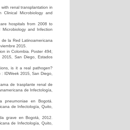
 with renal transplantation in
Clinical Microbiology and
care hospitals from 2008 to
 Microbiology and Infection
s de la Red Latinoamericana
noviembre 2015.
ction in Colombia. Poster 494;
k 2015, San Diego, Estados
tions, is it a real pathogen?
A) : IDWeek 2015, San Diego,
rama de trasplante renal de
anamericana de Infectología,
lla pneumoniae en Bogotá.
ana de Infectología, Quito,
guda grave en Bogotá, 2012.
cana de Infectología, Quito,