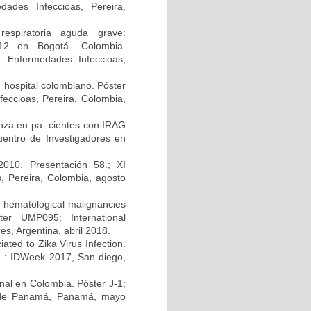
ades Infeccioas, Pereira,
respiratoria aguda grave:
2012 en Bogotá- Colombia.
n Enfermedades Infeccioas,
n hospital colombiano. Póster
eccioas, Pereira, Colombia,
uenza en pa- cientes con IRAG
uentro de Investigadores en
010. Presentación 58.; XI
, Pereira, Colombia, agosto
h hematological malignancies
ter UMP095; International
s, Argentina, abril 2018.
ated to Zika Virus Infection.
A) : IDWeek 2017, San diego,
enal en Colombia. Póster J-1;
d de Panamá, Panamá, mayo