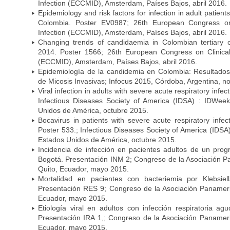
Infection (ECCMID), Amsterdam, Países Bajos, abril 2016.
Epidemiology and risk factors for infection in adult patients
Colombia. Poster EV0987; 26th European Congress on 
Infection (ECCMID), Amsterdam, Países Bajos, abril 2016.
Changing trends of candidaemia in Colombian tertiary 
2014. Poster 1566; 26th European Congress on Clinical
(ECCMID), Amsterdam, Países Bajos, abril 2016.
Epidemiología de la candidemia en Colombia: Resultado
de Micosis Invasivas; Infocus 2015, Córdoba, Argentina, 
Viral infection in adults with severe acute respiratory infe
Infectious Diseases Society of America (IDSA) : IDWee
Unidos de América, octubre 2015.
Bocavirus in patients with severe acute respiratory infec
Poster 533.; Infectious Diseases Society of America (IDS
Estados Unidos de América, octubre 2015.
Incidencia de infección en pacientes adultos de un prog
Bogotá. Presentación INM 2; Congreso de la Asociación P
Quito, Ecuador, mayo 2015.
Mortalidad en pacientes con bacteriemia por Klebsie
Presentación RES 9; Congreso de la Asociación Panameric
Ecuador, mayo 2015.
Etiología viral en adultos con infección respiratoria a
Presentación IRA 1,; Congreso de la Asociación Panameri
Ecuador, mayo 2015.