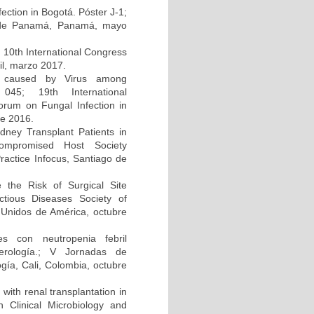
ction in Bogotá. Póster J-1;
d de Panamá, Panamá, mayo
; 10th International Congress
il, marzo 2017.
on caused by Virus among
045; 19th International
um on Fungal Infection in
re 2016.
dney Transplant Patients in
compromised Host Society
ractice Infocus, Santiago de
e the Risk of Surgical Site
ectious Diseases Society of
Unidos de América, octubre
s con neutropenia febril
cerología.; V Jornadas de
gía, Cali, Colombia, octubre
 with renal transplantation in
Clinical Microbiology and