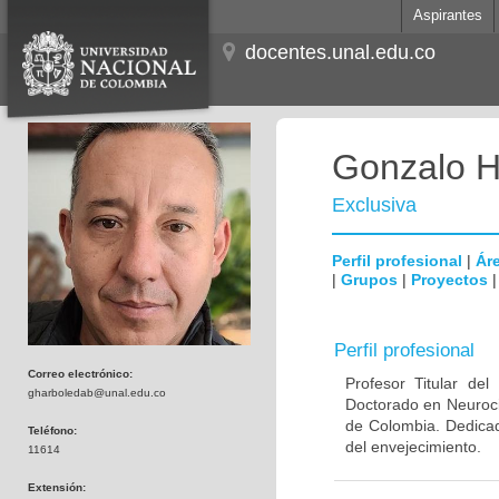
Aspirantes
docentes.unal.edu.co
Gonzalo H
Exclusiva
Perfil profesional
|
Áre
|
Grupos
|
Proyectos
Perfil profesional
Correo electrónico:
Profesor Titular de
gharboledab@unal.edu.co
Doctorado en Neuroci
de Colombia. Dedicad
Teléfono:
del envejecimiento.
11614
Extensión: