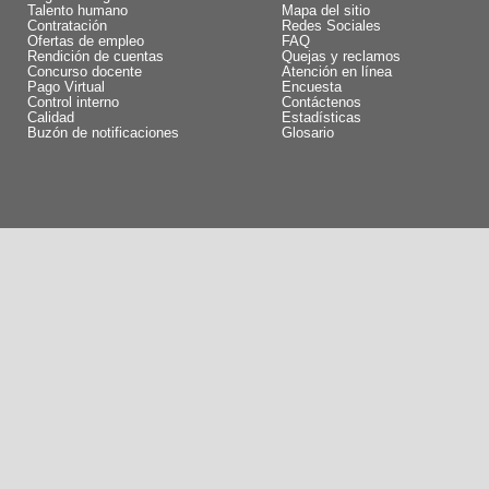
Talento humano
Mapa del sitio
Contratación
Redes Sociales
Ofertas de empleo
FAQ
Rendición de cuentas
Quejas y reclamos
Concurso docente
Atención en línea
Pago Virtual
Encuesta
Control interno
Contáctenos
Calidad
Estadísticas
Buzón de notificaciones
Glosario