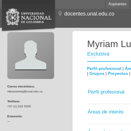
Aspirantes
docentes.unal.edu.co
Myriam Lu
Exclusiva
Perfil profesional
|
Áre
|
Grupos
|
Proyectos
Correo electrónico:
Perfil profesional
mlnavarretej@unal.edu.co
Teléfono:
+57 (1) 316 5000
Áreas de interés
Extensión:
---