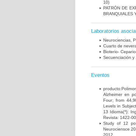
10)
PATRÓN DE EX
BRANQUIALES Y
Laboratorios asoci
Neurociencias, P
Cuarto de nevera
Bioterio- Cepario
Secuenciación y 
Eventos
producto:Poli
Alzheimer en po
Four; from 44,9
Levels in Subject
13 Idioma(*): In
Revista: 1422-00
Study of 12 pol
Neurociensce 20
2012.