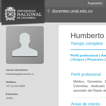
Aspirantes
docentes.unal.edu.co
Humberto 
Tiempo completo
Perfil profesional
|
Áre
|
Grupos
|
Proyectos
Correo electrónico:
Perfil profesional
harboledag@unal.edu.co
Médico, Genetista, 
Teléfono:
Colombia, dedicado
+57 (1) 316 5000
asociado del Depto de
Extensión:
11623
Áreas de interés