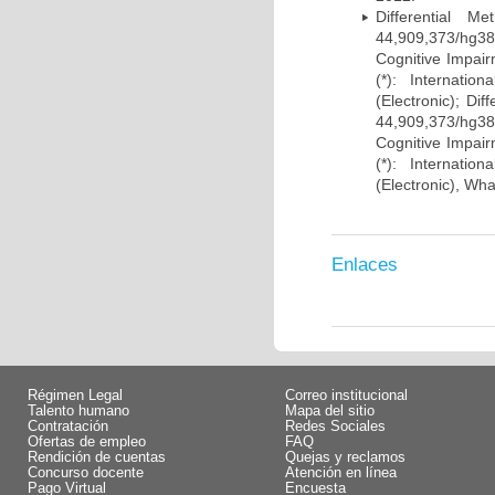
Differential 
44,909,373/hg38)
Cognitive Impairm
(*): Internati
(Electronic); Di
44,909,373/hg38)
Cognitive Impairm
(*): Internati
(Electronic), Wh
Enlaces
Régimen Legal
Correo institucional
Talento humano
Mapa del sitio
Contratación
Redes Sociales
Ofertas de empleo
FAQ
Rendición de cuentas
Quejas y reclamos
Concurso docente
Atención en línea
Pago Virtual
Encuesta