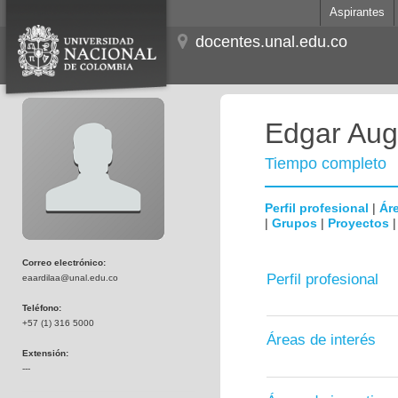
Aspirantes
docentes.unal.edu.co
Edgar Aug
Tiempo completo
Perfil profesional
|
Áre
|
Grupos
|
Proyectos
Correo electrónico:
Perfil profesional
eaardilaa@unal.edu.co
Teléfono:
+57 (1) 316 5000
Áreas de interés
Extensión:
---