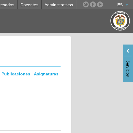
resados
Docentes
Administrativos
ES
|
Publicaciones
|
Asignaturas