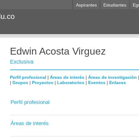
Aspirantes
Estudiantes
Eg
du.co
Edwin Acosta Virguez
Exclusiva
Perfil profesional
|
Áreas de interés
|
Áreas de investigación
|
Grupos
|
Proyectos
|
Laboratorios
|
Eventos
|
Enlaces
Perfil profesional
Áreas de interés