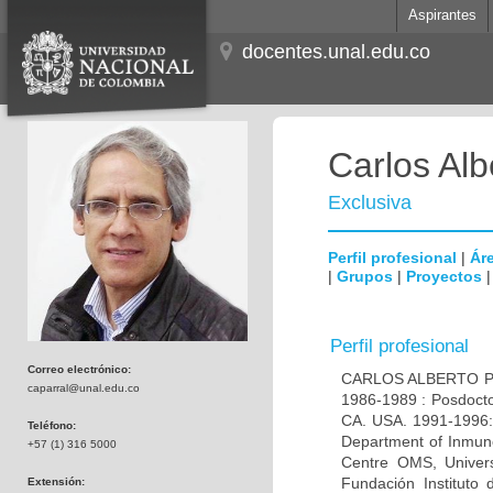
Aspirantes
docentes.unal.edu.co
Carlos Alb
Exclusiva
Perfil profesional
|
Áre
|
Grupos
|
Proyectos
Perfil profesional
Correo electrónico:
CARLOS ALBERTO PAR
caparral@unal.edu.co
1986-1989 : Posdocto
CA. USA. 1991-1996: 
Teléfono:
Department of Inmuno
+57 (1) 316 5000
Centre OMS, Univers
Fundación Instituto
Extensión: