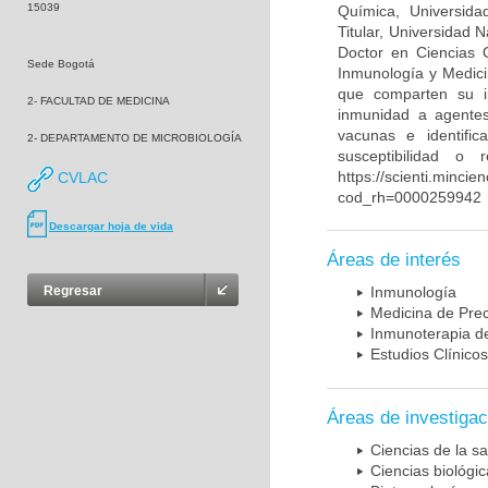
15039
Química, Universida
Titular, Universidad
Doctor en Ciencias 
Sede Bogotá
Inmunología y Medici
que comparten su in
2- FACULTAD DE MEDICINA
inmunidad a agentes 
vacunas e identifi
2- DEPARTAMENTO DE MICROBIOLOGÍA
susceptibilidad o
https://scienti.mincie
CVLAC
cod_rh=0000259942
Descargar hoja de vida
Áreas de interés
Regresar
Inmunología
Medicina de Prec
Inmunoterapia d
Estudios Clínicos
Áreas de investigac
Ciencias de la sa
Ciencias biológi