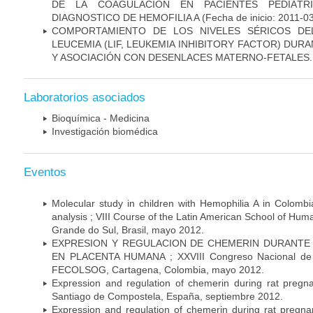
DE LA COAGULACIÓN EN PACIENTES PEDIÁTR
DIAGNOSTICO DE HEMOFILIA A
(Fecha de inicio: 2011-0
COMPORTAMIENTO DE LOS NIVELES SÉRICOS DEL
LEUCEMIA (LIF, LEUKEMIA INHIBITORY FACTOR) DU
Y ASOCIACIÓN CON DESENLACES MATERNO-FETALES.
Laboratorios asociados
Bioquímica - Medicina
Investigación biomédica
Eventos
Molecular study in children with Hemophilia A in Colombi
analysis ; VIII Course of the Latin American School of Hu
Grande do Sul, Brasil, mayo 2012.
EXPRESION Y REGULACION DE CHEMERIN DURANTE 
EN PLACENTA HUMANA ; XXVIII Congreso Nacional de Gi
FECOLSOG, Cartagena, Colombia, mayo 2012.
Expression and regulation of chemerin during rat preg
Santiago de Compostela, España, septiembre 2012.
Expression and regulation of chemerin during rat preg