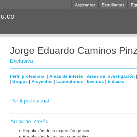
Aspirantes
Estudiantes
Eg
du.co
Jorge Eduardo Caminos Pin
Exclusiva
Perfil profesional
|
Áreas de interés
|
Áreas de investigación
|
Grupos
|
Proyectos
|
Laboratorios
|
Eventos
|
Enlaces
Perfil profesional
Áreas de interés
Regulación de la expresión génica
Regulación del balance energético