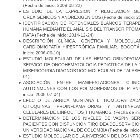
(Fecha de inicio: 2009-08-22)
ESTUDIO DE LA EXPRESIÓN Y REGULACIÓN GÉ
OREXIGÉNICOS Y ANOREXIGÉNICOS
(Fecha de inicio: 
IDENTIFICACIÓN DE POTENCIALES BLANCOS TERAP
HUMANA MEDIANTE EL ANÁLISIS DEL TRANSCRIPTOM
RATA
(Fecha de inicio: 2014-12-24)
DESCRIPCIÓN CLÍNICA, GENÉTICA Y MOLECUL
CARDIOMIOPATÍA HIPERTRÓFICA FAMILIAR. BOGOTÁ
inicio: 2006-06-10)
ESTUDIO MOLECULAR DE LAS HEMOGLOBINOPATIA
SERVICO DE ONCOHEMATOLOGIA PEDIATRICA DE LA 
MISERICORDIA DIAGNOSTICO MOLECULAR DE TALAS
01)
ASOCIACIÓN ENTRE MANIFESTACIONES CLIN
AUTOINMUNES CON LOS POLIMORFISMOS DE PTPN22
inicio: 2008-07-04)
EFECTO DE ARNICA MONTANA L. HOMEOPATIZAD
CITOQUINAS PROINFLAMATORIAS Y ANTIINFL
CELULARES DE LINFOCITOS T HUMANOS.
(Fecha de in
DETERMINACIÓN DE LOS NIVELES DE VASPIN SÉ
PACIENTES CON DISFUNCIÓN TIROIDEA DEL SERVICI
UNIVERSIDAD NACIONAL DE COLOMBIA
(Fecha de inicio
ESTUDIO MOLECULAR DE LA INVERSION DE LOS INTRON