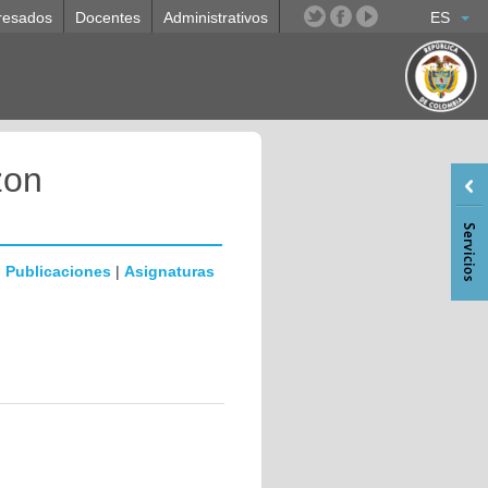
resados
Docentes
Administrativos
ES
zon
|
Publicaciones
|
Asignaturas