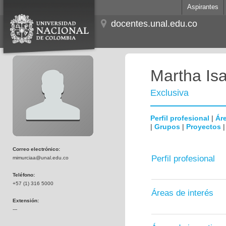
Aspirantes
docentes.unal.edu.co
Martha Is
Exclusiva
Perfil profesional
|
Áre
|
Grupos
|
Proyectos
Correo electrónico:
Perfil profesional
mimurciaa@unal.edu.co
Teléfono:
+57 (1) 316 5000
Áreas de interés
Extensión:
---