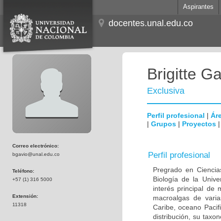
Aspirantes
docentes.unal.edu.co
Brigitte Ga
Exclusiva
Perfil profesional
|
Áre
|
Grupos
|
Proyectos
Correo electrónico:
Perfil profesional
bgavio@unal.edu.co
Pregrado en Ciencias
Teléfono:
Biología de la Unive
+57 (1) 316 5000
interés principal de
Extensión:
macroalgas de varia
11318
Caribe, oceano Pacifi
distribución, su tax