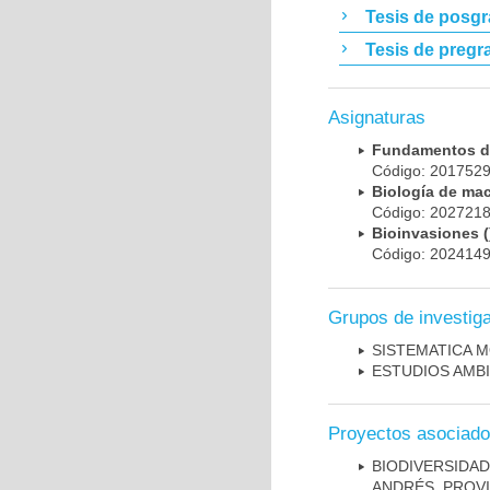
Tesis de posg
Tesis de pregr
Asignaturas
Fundamentos de
Código: 201752
Biología de ma
Código: 202721
Bioinvasiones (
Código: 202414
Grupos de investig
SISTEMATICA 
ESTUDIOS AMBI
Proyectos asociad
BIODIVERSIDA
ANDRÉS, PROVI