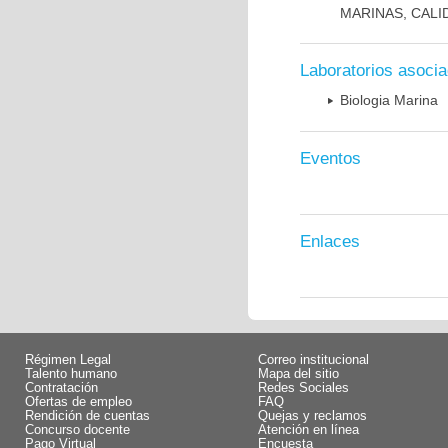
MARINAS, CALI
Laboratorios asoci
Biologia Marina
Eventos
Enlaces
Régimen Legal
Correo institucional
Talento humano
Mapa del sitio
Contratación
Redes Sociales
Ofertas de empleo
FAQ
Rendición de cuentas
Quejas y reclamos
Concurso docente
Atención en línea
Pago Virtual
Encuesta