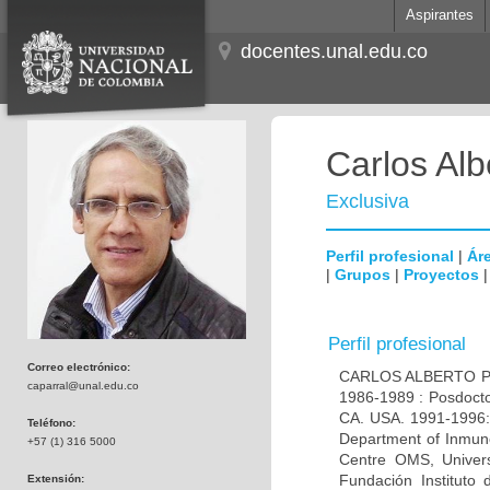
Aspirantes
docentes.unal.edu.co
Carlos Alb
Exclusiva
Perfil profesional
|
Áre
|
Grupos
|
Proyectos
Perfil profesional
Correo electrónico:
CARLOS ALBERTO PAR
caparral@unal.edu.co
1986-1989 : Posdocto
CA. USA. 1991-1996: 
Teléfono:
Department of Inmuno
+57 (1) 316 5000
Centre OMS, Univers
Fundación Instituto
Extensión: