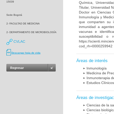
15039
Química, Universida
Titular, Universidad
Doctor en Ciencias 
Sede Bogotá
Inmunología y Medici
que comparten su in
2- FACULTAD DE MEDICINA
inmunidad a agentes 
vacunas e identifi
2- DEPARTAMENTO DE MICROBIOLOGÍA
susceptibilidad o
https://scienti.mincie
CVLAC
cod_rh=0000259942
Descargar hoja de vida
Áreas de interés
Regresar
Inmunología
Medicina de Prec
Inmunoterapia d
Estudios Clínicos
Áreas de investigac
Ciencias de la sa
Ciencias biológi