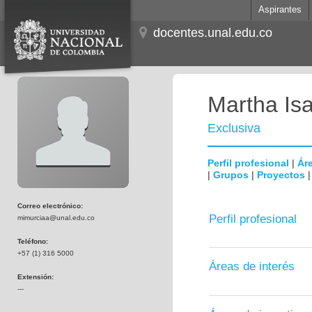
Aspirantes
docentes.unal.edu.co
Martha Is
Exclusiva
Perfil profesional
|
Áre
|
Grupos
|
Proyectos
Correo electrónico:
Perfil profesional
mimurciaa@unal.edu.co
Teléfono:
+57 (1) 316 5000
Áreas de interés
Extensión:
---