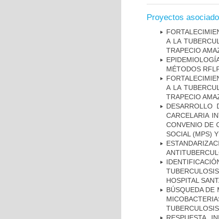
Proyectos asociad
FORTALECIMIEN
A LA TUBERCU
TRAPECIO AMAZ
EPIDEMIOLOGÍ
MÉTODOS RFLP-
FORTALECIMIEN
A LA TUBERCU
TRAPECIO AMAZ
DESARROLLO D
CARCELARIA I
CONVENIO DE 
SOCIAL (MPS) 
ESTANDARIZ
ANTITUBERCUL
IDENTIFICAC
TUBERCULOSI
HOSPITAL SAN
BÚSQUEDA DE 
MICOBACTERIA
TUBERCULOSIS
RESPUESTA I