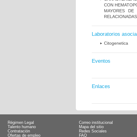
CON HEMATOPO
MAYORES DE 
RELACIONADAS
Laboratorios asoci
Citogenetica
Eventos
Enlaces
Régimen Legal
Correo institucional
Talento humano
Mapa del sitio
Contratación
Redes Sociales
Ofertas de empleo
FAQ