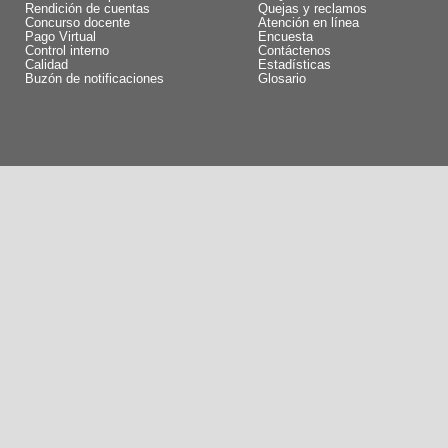
Rendición de cuentas
Quejas y reclamos
Concurso docente
Atención en línea
Pago Virtual
Encuesta
Control interno
Contáctenos
Calidad
Estadísticas
Buzón de notificaciones
Glosario