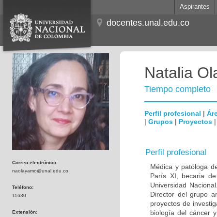
Aspirantes
docentes.unal.edu.co
Natalia O
Tiempo completo
Perfil profesional
|
Áre
|
Grupos
|
Proyectos
Perfil profesional
Correo electrónico:
Médica y patóloga de
naolayamo@unal.edu.co
París XI, becaria de
Universidad Nacional
Teléfono:
Director del grupo a
11630
proyectos de investig
biología del cáncer 
Extensión: