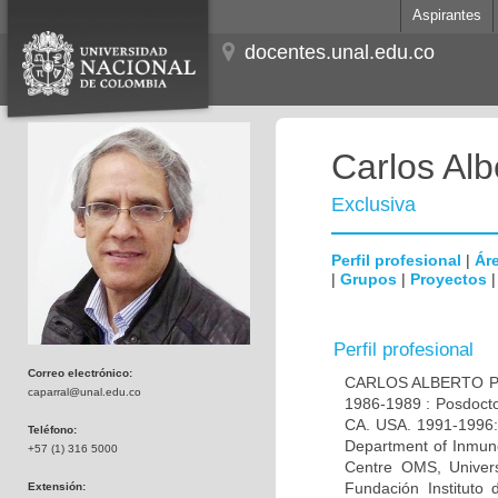
Aspirantes
docentes.unal.edu.co
Carlos Alb
Exclusiva
Perfil profesional
|
Áre
|
Grupos
|
Proyectos
Perfil profesional
Correo electrónico:
CARLOS ALBERTO PAR
caparral@unal.edu.co
1986-1989 : Posdocto
CA. USA. 1991-1996: 
Teléfono:
Department of Inmuno
+57 (1) 316 5000
Centre OMS, Univers
Fundación Instituto
Extensión: