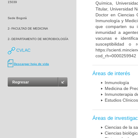
15039
Química, Universida
Titular, Universidad
Doctor en Ciencias 
Sede Bogotá
Inmunología y Medici
que comparten su in
2- FACULTAD DE MEDICINA
inmunidad a agentes 
vacunas e identifi
2- DEPARTAMENTO DE MICROBIOLOGÍA
susceptibilidad o
https://scienti.mincie
CVLAC
cod_rh=0000259942
Descargar hoja de vida
Áreas de interés
Regresar
Inmunología
Medicina de Prec
Inmunoterapia d
Estudios Clínicos
Áreas de investigac
Ciencias de la sa
Ciencias biológi