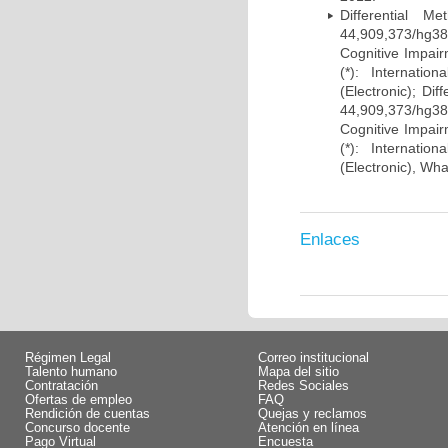
Differential 
44,909,373/hg38)
Cognitive Impairm
(*): Internati
(Electronic); Di
44,909,373/hg38)
Cognitive Impairm
(*): Internati
(Electronic), Wh
Enlaces
Régimen Legal
Correo institucional
Talento humano
Mapa del sitio
Contratación
Redes Sociales
Ofertas de empleo
FAQ
Rendición de cuentas
Quejas y reclamos
Concurso docente
Atención en línea
Pago Virtual
Encuesta