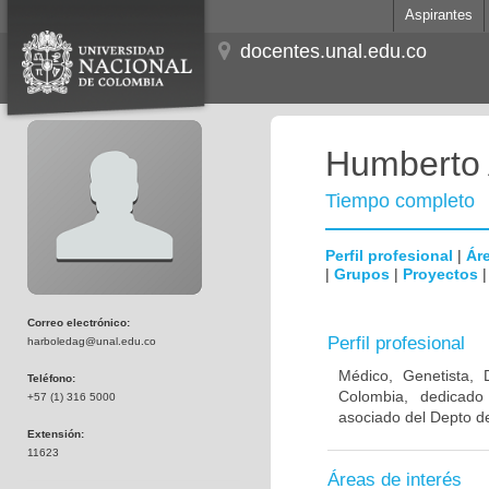
Aspirantes
docentes.unal.edu.co
Humberto 
Tiempo completo
Perfil profesional
|
Áre
|
Grupos
|
Proyectos
Correo electrónico:
Perfil profesional
harboledag@unal.edu.co
Médico, Genetista, 
Teléfono:
Colombia, dedicado
+57 (1) 316 5000
asociado del Depto de
Extensión:
11623
Áreas de interés