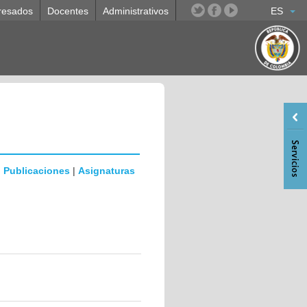
resados
Docentes
Administrativos
ES
|
Publicaciones
|
Asignaturas