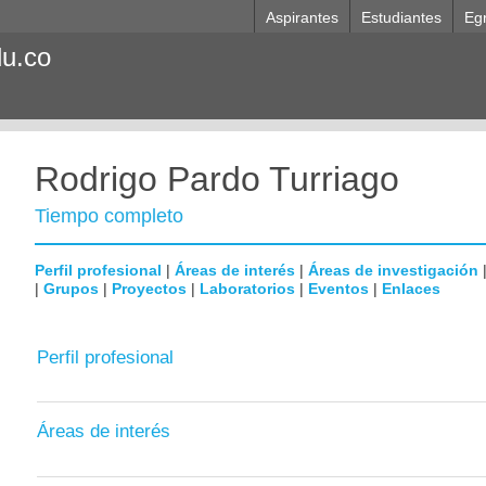
Aspirantes
Estudiantes
Eg
du.co
Rodrigo Pardo Turriago
Tiempo completo
Perfil profesional
|
Áreas de interés
|
Áreas de investigación
|
Grupos
|
Proyectos
|
Laboratorios
|
Eventos
|
Enlaces
Perfil profesional
Áreas de interés