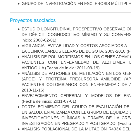
GRUPO DE INVESTIGACIÓN EN ESCLEROSIS MÚLTIPLE
Proyectos asociados
ESTUDIO LONGITUDINAL PROSPECTIVO OBSERVACIO
DE DÉFICIT COGNOSCITIVO MÍNIMO Y SU CONVERS
inicio: 2008-02-01)
VIGILANCIA, EVITABILIDAD Y COSTOS ASOCIADOS A
LA CLÍNICA CARLOS LLERAS DE BOGOTA, 2009-2010
(F
ANÁLISIS DE POLIMORFISMOS EN LOS GENES ADAM10
PACIENTES CON ENFERMEDAD DE ALZHEIMER 
ANTIOQUIA
(Fecha de inicio: 2011-09-19)
ANÁLISIS DE PATRONES DE METILACIÓN EN LOS GE
(APOE) Y PROTEÍNA PRECURSORA AMILOIDE (A
PACIENTES COLOMBIANOS CON ENFERMEDAD DE 
2010-11-16)
ENVEJECIMIENTO CEREBRAL Y MODELOS DE ENV
(Fecha de inicio: 2011-07-01)
FORTALECIMIENTO DEL GRUPO DE EVALUACIÓN DE 
EN SALUD, EN ALIZANZA CON EL GRUPO DE EQUIDAD 
INVESTIGACIONES CLÍNICAS A TRAVÉS DE LA CR
INVESTIGACIÓN EN PREGRADO Y POSTGRADO.
(Fecha 
ANÁLISIS POBLACIONAL DE LA MUTACIÓN R493X DE