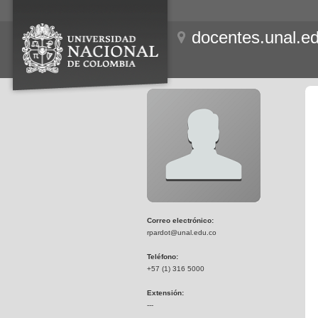
docentes.unal.e
Correo electrónico:
rpardot@unal.edu.co
Teléfono:
+57 (1) 316 5000
Extensión:
---