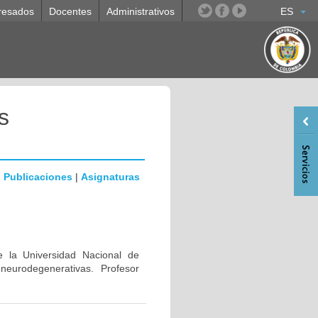
resados
Docentes
Administrativos
ES
s
|
Publicaciones
|
Asignaturas
e la Universidad Nacional de
eurodegenerativas. Profesor