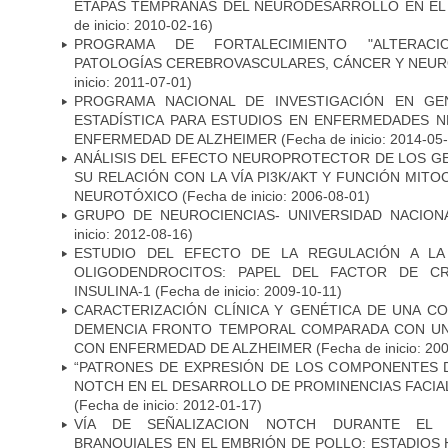
ETAPAS TEMPRANAS DEL NEURODESARROLLO EN EL
de inicio: 2010-02-16)
PROGRAMA DE FORTALECIMIENTO "ALTERAC
PATOLOGÍAS CEREBROVASCULARES, CÁNCER Y NEU
inicio: 2011-07-01)
PROGRAMA NACIONAL DE INVESTIGACIÓN EN GEN
ESTADÍSTICA PARA ESTUDIOS EN ENFERMEDADES NE
ENFERMEDAD DE ALZHEIMER
(Fecha de inicio: 2014-05
ANÁLISIS DEL EFECTO NEUROPROTECTOR DE LOS GEN
SU RELACIÓN CON LA VÍA PI3K/AKT Y FUNCIÓN MIT
NEUROTÓXICO
(Fecha de inicio: 2006-08-01)
GRUPO DE NEUROCIENCIAS- UNIVERSIDAD NACION
inicio: 2012-08-16)
ESTUDIO DEL EFECTO DE LA REGULACIÓN A LA
OLIGODENDROCITOS: PAPEL DEL FACTOR DE CR
INSULINA-1
(Fecha de inicio: 2009-10-11)
CARACTERIZACIÓN CLÍNICA Y GENÉTICA DE UNA C
DEMENCIA FRONTO TEMPORAL COMPARADA CON UN
CON ENFERMEDAD DE ALZHEIMER
(Fecha de inicio: 20
“PATRONES DE EXPRESIÓN DE LOS COMPONENTES D
NOTCH EN EL DESARROLLO DE PROMINENCIAS FACIA
(Fecha de inicio: 2012-01-17)
VÍA DE SEÑALIZACION NOTCH DURANTE EL
BRANQUIALES EN EL EMBRIÓN DE POLLO: ESTADIOS 