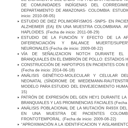
DE COMUNIDADES INDÍGENAS DEL CORREGIMI
DEPARTAMENTO DE AMAZONAS- COLOMBIA: ESTUDI
inicio: 2010-08-05)
ESTUDIO DE DIEZ POLIMORFISMOS -SNPS- EN PAC
ALZHEIMER (EA) EN UNA MUESTRA COLOMBIANA. A
HAPLOIDES.
(Fecha de inicio: 2011-08-29)
ESTUDIO DE LA FUNCIÓN Y EFECTO DE LA AP
DIFERENCIACIÓN Y BALANCE MUERTE/SUPE
NEURONALES
(Fecha de inicio: 2009-08-22)
VÍA DE SEÑALIZACION NOTCH DURANTE EL
BRANQUIALES EN EL EMBRIÓN DE POLLO: ESTADIOS H
CONSTRUCCIÓN DE HAPOTIPOS EN PACIENTES CON 
(Fecha de inicio: 2014-06-18)
ANÁLISIS GENÉTICO-MOLECULAR Y CELULAR DE
NEONATAL (SÍNDROME DE WIEDEMANN-RAUTENSTR
MODELO PARA ESTUDIO DEL ENVEJECIMIENTO HUM
15)
PATRÓN DE EXPRESIÓN DEL GEN HEY1 DURANTE LA
BRANQUIALES Y LAS PROMINENCIAS FACIALES
(Fecha 
ANÁLISIS POBLACIONAL DE LA MUTACIÓN R493X DE
EN UNA MUESTRA DE PACIENTES COLOMB
FRONTOTEMPORAL.
(Fecha de inicio: 2009-08-22)
“APROXIMACIÒN A LA IDENTIFICACION Y AISLAMIEN