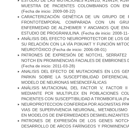
ESTUDIO DE LAS MUTACIONES R1441G, R1441H, R14
MUESTRA DE PACIENTES COLOMBIANOS CON EN
(Fecha de inicio: 2009-08-22)
CARACTERIZACIÓN GENÉTICA DE UN GRUPO DE 
FRONTOTEMPORAL COMPARADA CON UN GRU
ENFERMEDAD DE ALZHEIMER Y ANCIANOS QUE EN
ESTUDIO DE PROGRANULINA.
(Fecha de inicio: 2008-11
ANÁLISIS DEL EFECTO NEUROPROTECTOR DE LOS GEN
SU RELACIÓN CON LA VÍA PI3K/AKT Y FUNCIÓN MIT
NEUROTÓXICO
(Fecha de inicio: 2006-08-01)
PATRONES DE EXPRESIÓN DE NOTCH1, SERRATE2 
NOTCH EN PROMINENCIAS FACIALES DE EMBRIONES D
(Fecha de inicio: 2011-03-28)
ANALISIS DEL EFECTO DE MUTACIONES EN LOS GE
PARKIN SOBRE LA SUSCEPTIBILIDAD DIFERENCI
MODELO DE NEURONAS MESENCEFÁLICAS
ANÁLISIS MUTACIONAL DEL FACTOR V, FACTOR I
MEDIANTE PCR MULTIPLEX EN POBLACIONES CO
PACIENTES CON SUSCEPTIBILIDAD A TROMBOFILIA
(Fe
NEUROPROTECCION CONFERIDA POR AGONISTAS PPAR
VIAS DE SUPERVIVENCIA NEURONAL, METABOLISMO
EN MODELOS DE ENFERMEDADES DESMIELINIZANTES
PATRONES DE EXPRESIÓN DE LOS GENES NOTCH
DESARROLLO DE ARCOS FARÍNGEOS Y PROMINENCIA