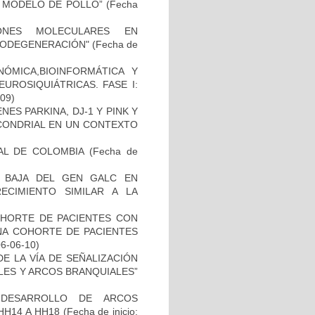
 MODELO DE POLLO”
(Fecha
IONES MOLECULARES EN
RODEGENERACIÓN"
(Fecha de
ÓMICA,BIOINFORMÁTICA Y
UROSIQUIÁTRICAS. FASE I:
-09)
ES PARKINA, DJ-1 Y PINK Y
OCONDRIAL EN UN CONTEXTO
AL DE COLOMBIA
(Fecha de
 BAJA DEL GEN GALC EN
ECIMIENTO SIMILAR A LA
OHORTE DE PACIENTES CON
A COHORTE DE PACIENTES
06-06-10)
E LA VÍA DE SEÑALIZACIÓN
LES Y ARCOS BRANQUIALES”
 DESARROLLO DE ARCOS
HH14 A HH18
(Fecha de inicio: