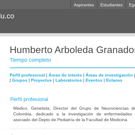
Aspirantes
Estudiantes
Eg
du.co
Humberto Arboleda Granado
Tiempo completo
Perfil profesional
|
Áreas de interés
|
Áreas de investigación
|
Grupos
|
Proyectos
|
Laboratorios
|
Eventos
|
Enlaces
Perfil profesional
Médico, Genetista, Director del Grupo de Neurociencias d
Colombia, dedicado a la investigación de enfermedades n
asociado del Depto de Pediatría de la Facultad de Medicina.