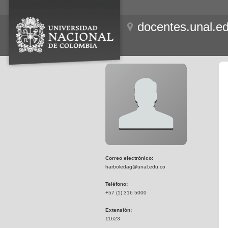
docentes.unal.e
Correo electrónico:
harboledag@unal.edu.co
Teléfono:
+57 (1) 316 5000
Extensión:
11623