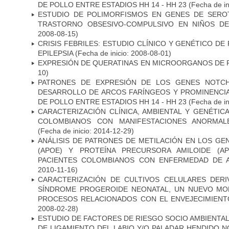
DE POLLO ENTRE ESTADIOS HH 14 - HH 23
(Fecha de in
ESTUDIO DE POLIMORFISMOS EN GENES DE SERO
TRASTORNO OBSESIVO-COMPULSIVO EN NIÑOS DE
2008-08-15)
CRISIS FEBRILES: ESTUDIO CLÍNICO Y GENÉTICO D
EPILEPSIA
(Fecha de inicio: 2008-08-01)
EXPRESIÓN DE QUERATINAS EN MICROORGANOS DE P
10)
PATRONES DE EXPRESIÓN DE LOS GENES NOTCH
DESARROLLO DE ARCOS FARÍNGEOS Y PROMINENCIA
DE POLLO ENTRE ESTADIOS HH 14 - HH 23
(Fecha de in
CARACTERIZACIÓN CLÍNICA, AMBIENTAL Y GENÉTICA
COLOMBIANOS CON MANIFESTACIONES ANORMAL
(Fecha de inicio: 2014-12-29)
ANÁLISIS DE PATRONES DE METILACIÓN EN LOS GE
(APOE) Y PROTEÍNA PRECURSORA AMILOIDE (A
PACIENTES COLOMBIANOS CON ENFERMEDAD DE 
2010-11-16)
CARACTERIZACIÓN DE CULTIVOS CELULARES DER
SÍNDROME PROGEROIDE NEONATAL, UN NUEVO MO
PROCESOS RELACIONADOS CON EL ENVEJECIMIEN
2008-02-28)
ESTUDIO DE FACTORES DE RIESGO SOCIO AMBIENTAL
DE LIGAMIENTO DEL LABIO Y/O PALADAR HENDIDO N