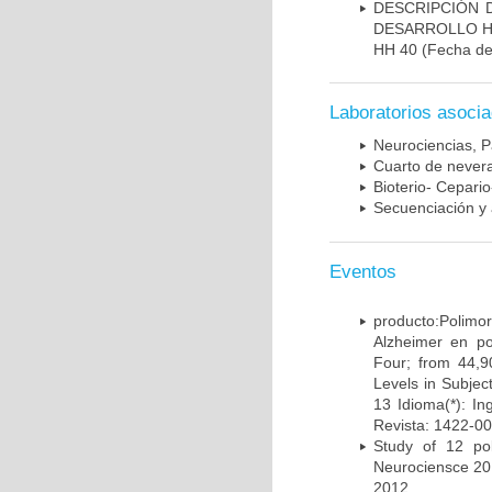
DESCRIPCIÓN 
DESARROLLO HI
HH 40
(Fecha de 
Laboratorios asoci
Neurociencias, P
Cuarto de nevera
Bioterio- Cepario
Secuenciación y 
Eventos
producto:Poli
Alzheimer en po
Four; from 44,9
Levels in Subject
13 Idioma(*): In
Revista: 1422-00
Study of 12 pol
Neurociensce 20
2012.