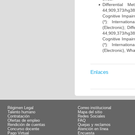
Differential 
44,909,373/hg38)
Cognitive Impairm
(*): Internati
(Electronic); Di
44,909,373/hg38)
Cognitive Impairm
(*): Internati
(Electronic), Wh
Enlaces
Régimen Legal
Correo institucional
Talento humano
Mapa del sitio
Contratación
Redes Sociales
Ofertas de empleo
FAQ
Rendición de cuentas
Quejas y reclamos
Concurso docente
Atención en línea
Pago Virtual
Encuesta