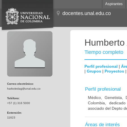
Aspirantes
docentes.unal.edu.co
Humberto 
Tiempo completo
Perfil profesional
|
Áre
|
Grupos
|
Proyectos
Correo electrónico:
Perfil profesional
harboledag@unal.edu.co
Médico, Genetista, 
Teléfono:
Colombia, dedicado
+57 (1) 316 5000
asociado del Depto de
Extensión:
11623
Áreas de interés