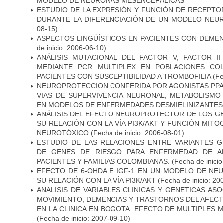
MODELO DE NEURONAS MESENCEFÁLICAS
ESTUDIO DE LA EXPRESIÓN Y FUNCIÓN DE RECEPTO
DURANTE LA DIFERENCIACIÓN DE UN MODELO NEU
08-15)
ASPECTOS LINGÜÍSTICOS EN PACIENTES CON DEMEN
de inicio: 2006-06-10)
ANÁLISIS MUTACIONAL DEL FACTOR V, FACTOR I
MEDIANTE PCR MULTIPLEX EN POBLACIONES CO
PACIENTES CON SUSCEPTIBILIDAD A TROMBOFILIA
(Fe
NEUROPROTECCION CONFERIDA POR AGONISTAS PPAR
VIAS DE SUPERVIVENCIA NEURONAL, METABOLISMO
EN MODELOS DE ENFERMEDADES DESMIELINIZANTES
ANÁLISIS DEL EFECTO NEUROPROTECTOR DE LOS GEN
SU RELACIÓN CON LA VÍA PI3K/AKT Y FUNCIÓN MIT
NEUROTÓXICO
(Fecha de inicio: 2006-08-01)
ESTUDIO DE LAS RELACIONES ENTRE VARIANTES G
DE GENES DE RIESGO PARA ENFERMEDAD DE AL
PACIENTES Y FAMILIAS COLOMBIANAS.
(Fecha de inicio
EFECTO DE 6-OHDA E IGF-1 EN UN MODELO DE NE
SU RELACIÓN CON LA VÍA PI3K/AKT
(Fecha de inicio: 20
ANALISIS DE VARIABLES CLINICAS Y GENETICAS AS
MOVIMIENTO, DEMENCIAS Y TRASTORNOS DEL AFEC
EN LA CLINICA EN BOGOTA: EFECTO DE MULTIPLES
(Fecha de inicio: 2007-09-10)