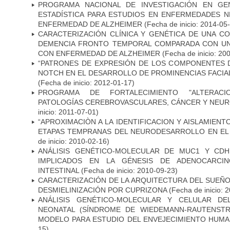
PROGRAMA NACIONAL DE INVESTIGACIÓN EN GEN
ESTADÍSTICA PARA ESTUDIOS EN ENFERMEDADES NE
ENFERMEDAD DE ALZHEIMER
(Fecha de inicio: 2014-05
CARACTERIZACIÓN CLÍNICA Y GENÉTICA DE UNA C
DEMENCIA FRONTO TEMPORAL COMPARADA CON UN
CON ENFERMEDAD DE ALZHEIMER
(Fecha de inicio: 20
“PATRONES DE EXPRESIÓN DE LOS COMPONENTES D
NOTCH EN EL DESARROLLO DE PROMINENCIAS FACIA
(Fecha de inicio: 2012-01-17)
PROGRAMA DE FORTALECIMIENTO "ALTERAC
PATOLOGÍAS CEREBROVASCULARES, CÁNCER Y NEU
inicio: 2011-07-01)
“APROXIMACIÒN A LA IDENTIFICACION Y AISLAMIEN
ETAPAS TEMPRANAS DEL NEURODESARROLLO EN EL
de inicio: 2010-02-16)
ANÁLISIS GENÉTICO-MOLECULAR DE MUC1 Y CD
IMPLICADOS EN LA GÉNESIS DE ADENOCARCI
INTESTINAL
(Fecha de inicio: 2010-09-23)
CARACTERIZACIÓN DE LA ARQUITECTURA DEL SUEÑ
DESMIELINIZACIÓN POR CUPRIZONA
(Fecha de inicio: 
ANÁLISIS GENÉTICO-MOLECULAR Y CELULAR DE
NEONATAL (SÍNDROME DE WIEDEMANN-RAUTENSTR
MODELO PARA ESTUDIO DEL ENVEJECIMIENTO HUM
15)