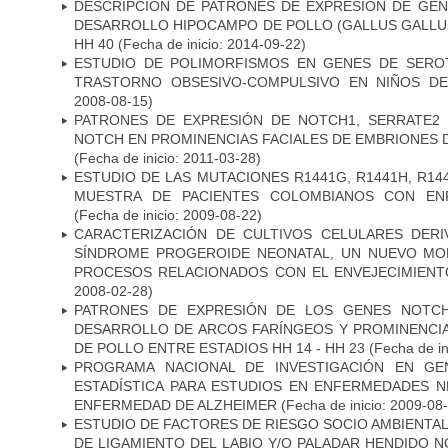
DESCRIPCIÓN DE PATRONES DE EXPRESIÓN DE GEN
DESARROLLO HIPOCAMPO DE POLLO (GALLUS GALLUS)
HH 40
(Fecha de inicio: 2014-09-22)
ESTUDIO DE POLIMORFISMOS EN GENES DE SERO
TRASTORNO OBSESIVO-COMPULSIVO EN NIÑOS DE
2008-08-15)
PATRONES DE EXPRESIÓN DE NOTCH1, SERRATE2 
NOTCH EN PROMINENCIAS FACIALES DE EMBRIONES D
(Fecha de inicio: 2011-03-28)
ESTUDIO DE LAS MUTACIONES R1441G, R1441H, R14
MUESTRA DE PACIENTES COLOMBIANOS CON EN
(Fecha de inicio: 2009-08-22)
CARACTERIZACIÓN DE CULTIVOS CELULARES DER
SÍNDROME PROGEROIDE NEONATAL, UN NUEVO MO
PROCESOS RELACIONADOS CON EL ENVEJECIMIEN
2008-02-28)
PATRONES DE EXPRESIÓN DE LOS GENES NOTCH
DESARROLLO DE ARCOS FARÍNGEOS Y PROMINENCIA
DE POLLO ENTRE ESTADIOS HH 14 - HH 23
(Fecha de in
PROGRAMA NACIONAL DE INVESTIGACIÓN EN GEN
ESTADÍSTICA PARA ESTUDIOS EN ENFERMEDADES NE
ENFERMEDAD DE ALZHEIMER
(Fecha de inicio: 2009-08
ESTUDIO DE FACTORES DE RIESGO SOCIO AMBIENTAL
DE LIGAMIENTO DEL LABIO Y/O PALADAR HENDIDO N