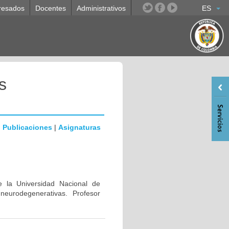
resados
Docentes
Administrativos
ES
s
|
Publicaciones
|
Asignaturas
e la Universidad Nacional de
eurodegenerativas. Profesor