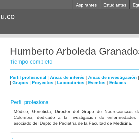
Aspirantes
Estudiantes
Eg
du.co
Humberto Arboleda Granado
Tiempo completo
Perfil profesional
|
Áreas de interés
|
Áreas de investigación
|
Grupos
|
Proyectos
|
Laboratorios
|
Eventos
|
Enlaces
Perfil profesional
Médico, Genetista, Director del Grupo de Neurociencias d
Colombia, dedicado a la investigación de enfermedades n
asociado del Depto de Pediatría de la Facultad de Medicina.