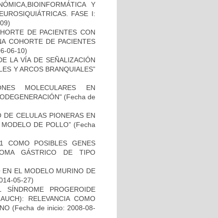
ÓMICA,BIOINFORMÁTICA Y
UROSIQUIÁTRICAS. FASE I:
-09)
OHORTE DE PACIENTES CON
A COHORTE DE PACIENTES
06-06-10)
E LA VÍA DE SEÑALIZACIÓN
LES Y ARCOS BRANQUIALES”
IONES MOLECULARES EN
RODEGENERACIÓN"
(Fecha de
TO DE CELULAS PIONERAS EN
 MODELO DE POLLO”
(Fecha
H1 COMO POSIBLES GENES
NOMA GÁSTRICO DE TIPO
O EN EL MODELO MURINO DE
2014-05-27)
L SÍNDROME PROGEROIDE
AUCH): RELEVANCIA COMO
ANO
(Fecha de inicio: 2008-08-