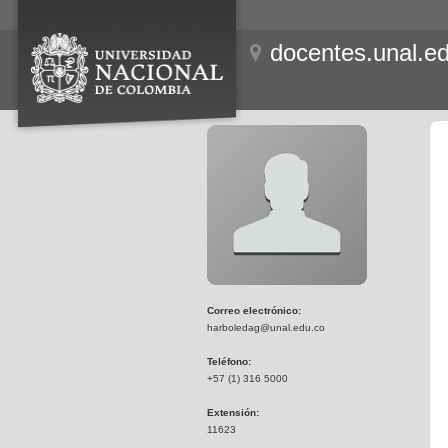
docentes.unal.e
Correo electrónico:
harboledag@unal.edu.co
Teléfono:
+57 (1) 316 5000
Extensión:
11623