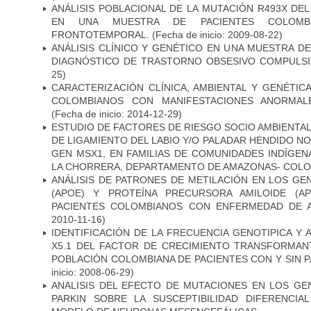
ANÁLISIS POBLACIONAL DE LA MUTACIÓN R493X DE
EN UNA MUESTRA DE PACIENTES COLOMB
FRONTOTEMPORAL.
(Fecha de inicio: 2009-08-22)
ANÁLISIS CLÍNICO Y GENÉTICO EN UNA MUESTRA 
DIAGNÓSTICO DE TRASTORNO OBSESIVO COMPULS
25)
CARACTERIZACIÓN CLÍNICA, AMBIENTAL Y GENÉTICA
COLOMBIANOS CON MANIFESTACIONES ANORMAL
(Fecha de inicio: 2014-12-29)
ESTUDIO DE FACTORES DE RIESGO SOCIO AMBIENTAL
DE LIGAMIENTO DEL LABIO Y/O PALADAR HENDIDO N
GEN MSX1, EN FAMILIAS DE COMUNIDADES INDÍGE
LA CHORRERA, DEPARTAMENTO DE AMAZONAS- COLO
ANÁLISIS DE PATRONES DE METILACIÓN EN LOS GE
(APOE) Y PROTEÍNA PRECURSORA AMILOIDE (A
PACIENTES COLOMBIANOS CON ENFERMEDAD DE 
2010-11-16)
IDENTIFICACIÓN DE LA FRECUENCIA GENOTIPICA Y 
X5.1 DEL FACTOR DE CRECIMIENTO TRANSFORMANT
POBLACIÓN COLOMBIANA DE PACIENTES CON Y SIN 
inicio: 2008-06-29)
ANALISIS DEL EFECTO DE MUTACIONES EN LOS GE
PARKIN SOBRE LA SUSCEPTIBILIDAD DIFERENCI