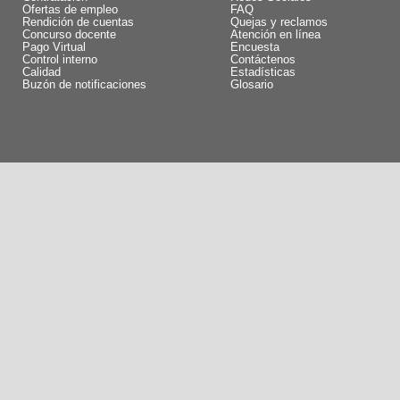
Ofertas de empleo
FAQ
Rendición de cuentas
Quejas y reclamos
Concurso docente
Atención en línea
Pago Virtual
Encuesta
Control interno
Contáctenos
Calidad
Estadísticas
Buzón de notificaciones
Glosario