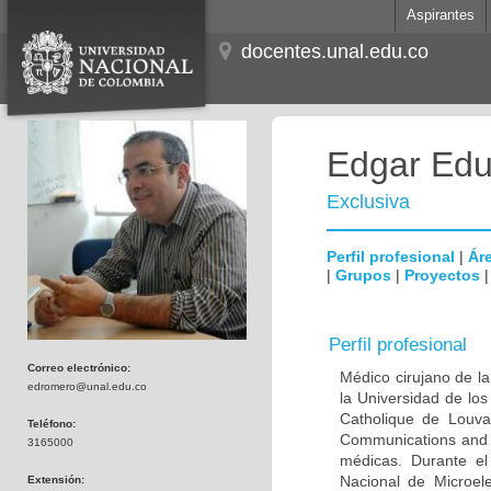
Aspirantes
docentes.unal.edu.co
Edgar Edu
Exclusiva
Perfil profesional
|
Áre
|
Grupos
|
Proyectos
Perfil profesional
Correo electrónico:
Médico cirujano de la
edromero@unal.edu.co
la Universidad de los
Catholique de Louva
Teléfono:
Communications and 
3165000
médicas. Durante e
Nacional de Microel
Extensión: