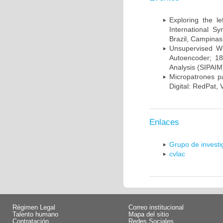
Exploring the l
International S
Brazil, Campinas
Unsupervised Whi
Autoencoder; 18
Analysis (SIPAIM
Micropatrones p
Digital: RedPat, 
Enlaces
Grupo de invest
cvlac
Régimen Legal
Correo institucional
Talento humano
Mapa del sitio
Contratación
Redes Sociales