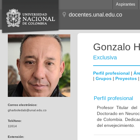
Aspirantes
docentes.unal.edu.co
Gonzalo H
Exclusiva
Perfil profesional
|
Áre
|
Grupos
|
Proyectos
Perfil profesional
Correo electrónico:
Profesor Titular de
gharboledab@unal.edu.co
Doctorado en Neuroci
de Colombia. Dedicad
Teléfono:
del envejecimiento.
11614
Extensión: