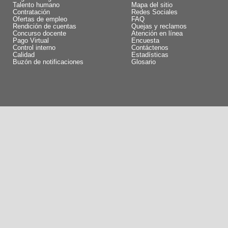
Talento humano
Mapa del sitio
Contratación
Redes Sociales
Ofertas de empleo
FAQ
Rendición de cuentas
Quejas y reclamos
Concurso docente
Atención en línea
Pago Virtual
Encuesta
Control interno
Contáctenos
Calidad
Estadísticas
Buzón de notificaciones
Glosario