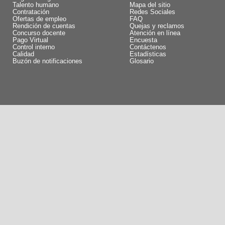
Talento humano
Mapa del sitio
Contratación
Redes Sociales
Ofertas de empleo
FAQ
Rendición de cuentas
Quejas y reclamos
Concurso docente
Atención en línea
Pago Virtual
Encuesta
Control interno
Contáctenos
Calidad
Estadísticas
Buzón de notificaciones
Glosario