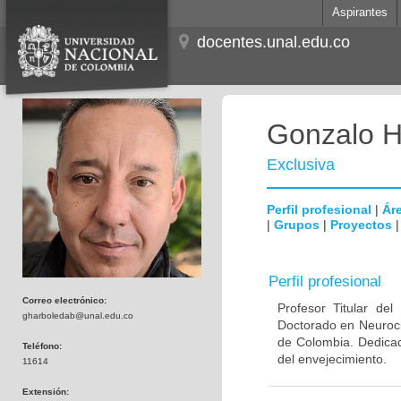
Aspirantes
docentes.unal.edu.co
Gonzalo H
Exclusiva
Perfil profesional
|
Áre
|
Grupos
|
Proyectos
Perfil profesional
Correo electrónico:
Profesor Titular de
gharboledab@unal.edu.co
Doctorado en Neuroci
de Colombia. Dedicad
Teléfono:
del envejecimiento.
11614
Extensión: