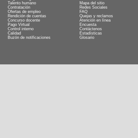
Talento humano
Mapa del sitio
Contratación
Redes Sociales
Ofertas de empleo
FAQ
Rendición de cuentas
Quejas y reclamos
Concurso docente
Atención en línea
Pago Virtual
Encuesta
Control interno
Contáctenos
Calidad
Estadísticas
Buzón de notificaciones
Glosario