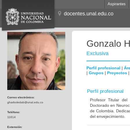
Aspirantes
docentes.unal.edu.co
Gonzalo H
Exclusiva
Perfil profesional
|
Áre
|
Grupos
|
Proyectos
Perfil profesional
Correo electrónico:
Profesor Titular de
gharboledab@unal.edu.co
Doctorado en Neuroci
de Colombia. Dedicad
Teléfono:
del envejecimiento.
11614
Extensión: