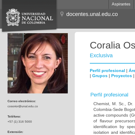
Aspirantes
docentes.unal.edu.co
Coralia O
Exclusiva
Perfil profesional
|
Áre
|
Grupos
|
Proyectos
Perfil profesional
Correo electrónico:
Chemist, M. Sc., Dr.
cosorior@unal.edu.co
Colombia-Sede Bogotá.
active compounds (GC
Teléfono:
of flavour precurso
+57 (1) 316 5000
identification by s
isolation and identif
Extensión: