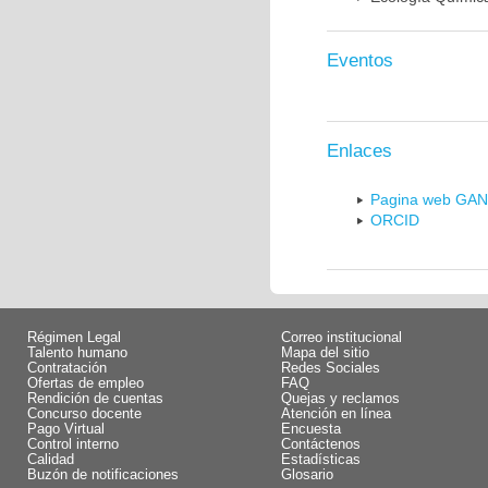
Eventos
Enlaces
Pagina web GA
ORCID
Régimen Legal
Correo institucional
Talento humano
Mapa del sitio
Contratación
Redes Sociales
Ofertas de empleo
FAQ
Rendición de cuentas
Quejas y reclamos
Concurso docente
Atención en línea
Pago Virtual
Encuesta
Control interno
Contáctenos
Calidad
Estadísticas
Buzón de notificaciones
Glosario