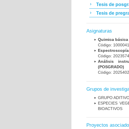
Tesis de posg
Tesis de pregr
Asignaturas
Quimica básic
Código: 10000
Espectroscopí
Código: 20235
Análisis inst
(POSGRADO)
Código: 202540
Grupos de investig
GRUPO ADITIV
ESPECIES VE
BIOACTIVOS
Proyectos asociad