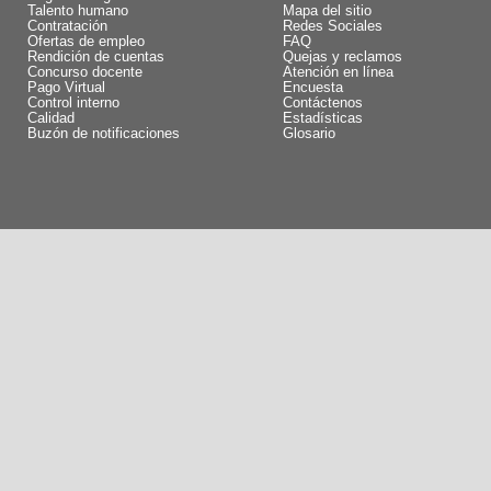
Talento humano
Mapa del sitio
Contratación
Redes Sociales
Ofertas de empleo
FAQ
Rendición de cuentas
Quejas y reclamos
Concurso docente
Atención en línea
Pago Virtual
Encuesta
Control interno
Contáctenos
Calidad
Estadísticas
Buzón de notificaciones
Glosario