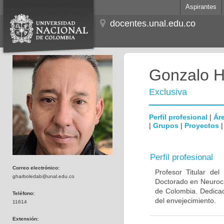
Aspirantes
docentes.unal.edu.co
Gonzalo H
Exclusiva
Perfil profesional
|
Áre
|
Grupos
|
Proyectos
Perfil profesional
Correo electrónico:
Profesor Titular de
gharboledab@unal.edu.co
Doctorado en Neuroci
de Colombia. Dedicad
Teléfono:
del envejecimiento.
11614
Extensión: