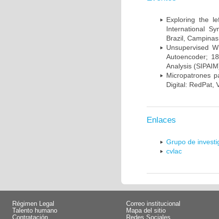
Exploring the l
International S
Brazil, Campinas
Unsupervised Whi
Autoencoder; 18
Analysis (SIPAIM
Micropatrones p
Digital: RedPat, 
Enlaces
Grupo de invest
cvlac
Régimen Legal
Correo institucional
Talento humano
Mapa del sitio
Contratación
Redes Sociales