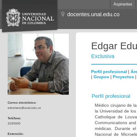
Aspirantes
docentes.unal.edu.co
Edgar Edu
Exclusiva
Perfil profesional
|
Áre
|
Grupos
|
Proyectos
Perfil profesional
Correo electrónico:
Médico cirujano de la
edromero@unal.edu.co
la Universidad de los
Catholique de Louva
Teléfono:
Communications and 
3165000
médicas. Durante e
Nacional de Microel
Extensión: