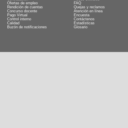
Ofertas de empleo
FAQ
Rendición de cuentas
Quejas y reclamos
Concurso docente
Atención en línea
Pago Virtual
Encuesta
Control interno
Contáctenos
Calidad
Estadísticas
Buzón de notificaciones
Glosario