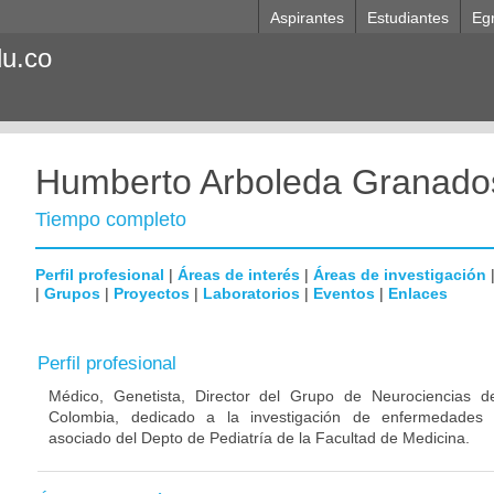
Aspirantes
Estudiantes
Eg
du.co
Humberto Arboleda Granado
Tiempo completo
Perfil profesional
|
Áreas de interés
|
Áreas de investigación
|
Grupos
|
Proyectos
|
Laboratorios
|
Eventos
|
Enlaces
Perfil profesional
Médico, Genetista, Director del Grupo de Neurociencias d
Colombia, dedicado a la investigación de enfermedades n
asociado del Depto de Pediatría de la Facultad de Medicina.