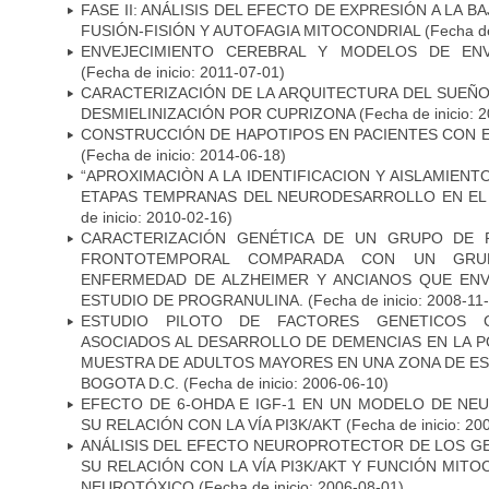
FASE II: ANÁLISIS DEL EFECTO DE EXPRESIÓN A LA B
FUSIÓN-FISIÓN Y AUTOFAGIA MITOCONDRIAL
(Fecha de
ENVEJECIMIENTO CEREBRAL Y MODELOS DE ENV
(Fecha de inicio: 2011-07-01)
CARACTERIZACIÓN DE LA ARQUITECTURA DEL SUEÑ
DESMIELINIZACIÓN POR CUPRIZONA
(Fecha de inicio: 
CONSTRUCCIÓN DE HAPOTIPOS EN PACIENTES CON 
(Fecha de inicio: 2014-06-18)
“APROXIMACIÒN A LA IDENTIFICACION Y AISLAMIEN
ETAPAS TEMPRANAS DEL NEURODESARROLLO EN EL
de inicio: 2010-02-16)
CARACTERIZACIÓN GENÉTICA DE UN GRUPO DE 
FRONTOTEMPORAL COMPARADA CON UN GRU
ENFERMEDAD DE ALZHEIMER Y ANCIANOS QUE EN
ESTUDIO DE PROGRANULINA.
(Fecha de inicio: 2008-11
ESTUDIO PILOTO DE FACTORES GENETICOS C
ASOCIADOS AL DESARROLLO DE DEMENCIAS EN LA PO
MUESTRA DE ADULTOS MAYORES EN UNA ZONA DE E
BOGOTA D.C.
(Fecha de inicio: 2006-06-10)
EFECTO DE 6-OHDA E IGF-1 EN UN MODELO DE NE
SU RELACIÓN CON LA VÍA PI3K/AKT
(Fecha de inicio: 20
ANÁLISIS DEL EFECTO NEUROPROTECTOR DE LOS GEN
SU RELACIÓN CON LA VÍA PI3K/AKT Y FUNCIÓN MIT
NEUROTÓXICO
(Fecha de inicio: 2006-08-01)