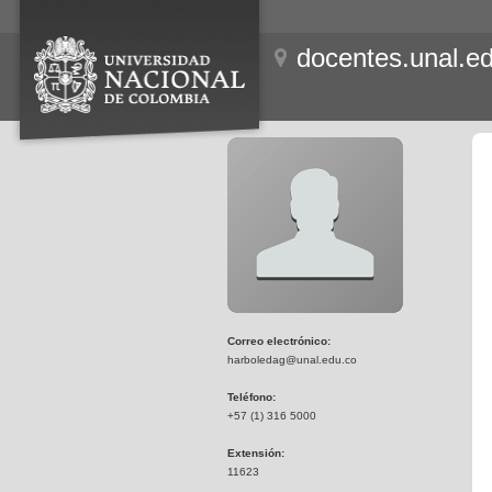
docentes.unal.e
Correo electrónico:
harboledag@unal.edu.co
Teléfono:
+57 (1) 316 5000
Extensión:
11623