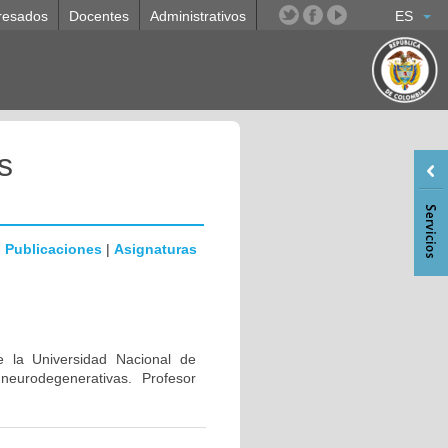
resados
Docentes
Administrativos
ES
s
|
Publicaciones
|
Asignaturas
e la Universidad Nacional de
eurodegenerativas. Profesor