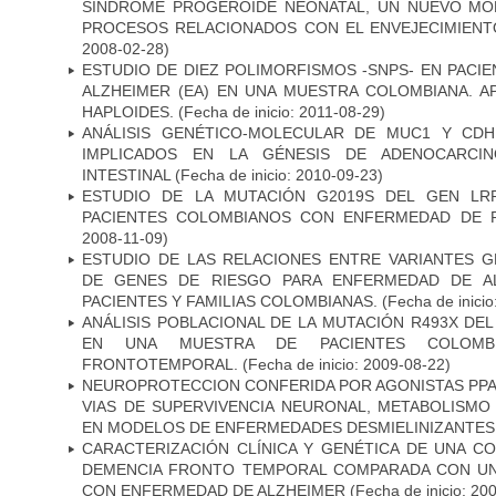
SÍNDROME PROGEROIDE NEONATAL, UN NUEVO MO
PROCESOS RELACIONADOS CON EL ENVEJECIMIEN
2008-02-28)
ESTUDIO DE DIEZ POLIMORFISMOS -SNPS- EN PAC
ALZHEIMER (EA) EN UNA MUESTRA COLOMBIANA. A
HAPLOIDES.
(Fecha de inicio: 2011-08-29)
ANÁLISIS GENÉTICO-MOLECULAR DE MUC1 Y CD
IMPLICADOS EN LA GÉNESIS DE ADENOCARCI
INTESTINAL
(Fecha de inicio: 2010-09-23)
ESTUDIO DE LA MUTACIÓN G2019S DEL GEN LR
PACIENTES COLOMBIANOS CON ENFERMEDAD DE 
2008-11-09)
ESTUDIO DE LAS RELACIONES ENTRE VARIANTES G
DE GENES DE RIESGO PARA ENFERMEDAD DE AL
PACIENTES Y FAMILIAS COLOMBIANAS.
(Fecha de inicio
ANÁLISIS POBLACIONAL DE LA MUTACIÓN R493X DE
EN UNA MUESTRA DE PACIENTES COLOMB
FRONTOTEMPORAL.
(Fecha de inicio: 2009-08-22)
NEUROPROTECCION CONFERIDA POR AGONISTAS PPAR
VIAS DE SUPERVIVENCIA NEURONAL, METABOLISMO
EN MODELOS DE ENFERMEDADES DESMIELINIZANTES
CARACTERIZACIÓN CLÍNICA Y GENÉTICA DE UNA C
DEMENCIA FRONTO TEMPORAL COMPARADA CON UN
CON ENFERMEDAD DE ALZHEIMER
(Fecha de inicio: 20