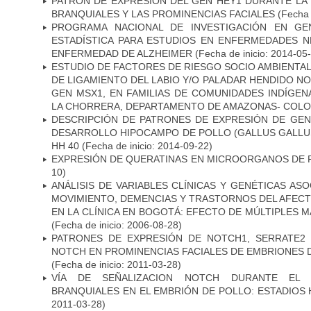
PATRÓN DE EXPRESIÓN DEL GEN HEY1 DURANTE LA
BRANQUIALES Y LAS PROMINENCIAS FACIALES
(Fecha 
PROGRAMA NACIONAL DE INVESTIGACIÓN EN GEN
ESTADÍSTICA PARA ESTUDIOS EN ENFERMEDADES NE
ENFERMEDAD DE ALZHEIMER
(Fecha de inicio: 2014-05
ESTUDIO DE FACTORES DE RIESGO SOCIO AMBIENTAL
DE LIGAMIENTO DEL LABIO Y/O PALADAR HENDIDO N
GEN MSX1, EN FAMILIAS DE COMUNIDADES INDÍGE
LA CHORRERA, DEPARTAMENTO DE AMAZONAS- COLO
DESCRIPCIÓN DE PATRONES DE EXPRESIÓN DE GEN
DESARROLLO HIPOCAMPO DE POLLO (GALLUS GALLUS)
HH 40
(Fecha de inicio: 2014-09-22)
EXPRESIÓN DE QUERATINAS EN MICROORGANOS DE P
10)
ANÁLISIS DE VARIABLES CLÍNICAS Y GENÉTICAS AS
MOVIMIENTO, DEMENCIAS Y TRASTORNOS DEL AFEC
EN LA CLÍNICA EN BOGOTÁ: EFECTO DE MÚLTIPLES 
(Fecha de inicio: 2006-08-28)
PATRONES DE EXPRESIÓN DE NOTCH1, SERRATE2 
NOTCH EN PROMINENCIAS FACIALES DE EMBRIONES D
(Fecha de inicio: 2011-03-28)
VÍA DE SEÑALIZACION NOTCH DURANTE EL
BRANQUIALES EN EL EMBRIÓN DE POLLO: ESTADIOS 
2011-03-28)