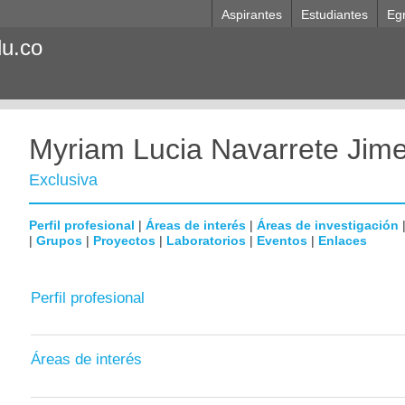
Aspirantes
Estudiantes
Eg
du.co
Myriam Lucia Navarrete Jim
Exclusiva
Perfil profesional
|
Áreas de interés
|
Áreas de investigación
|
Grupos
|
Proyectos
|
Laboratorios
|
Eventos
|
Enlaces
Perfil profesional
Áreas de interés