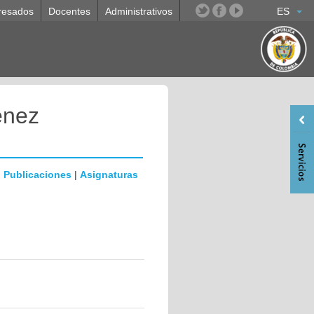
resados
Docentes
Administrativos
ES
enez
|
Publicaciones
|
Asignaturas