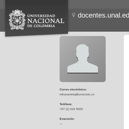
docentes.unal.e
Correo electrónico:
mlnavarretej@unal.edu.co
Teléfono:
+57 (1) 316 5000
Extensión:
---