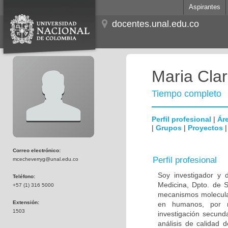
Aspirantes
docentes.unal.edu.co
Maria Cla
Tiempo completo
Perfil profesional
|
Áre
|
Grupos
|
Proyectos
Correo electrónico:
Perfil profesional
mcecheverryg@unal.edu.co
Soy investigador y 
Teléfono:
Medicina, Dpto. de S
+57 (1) 316 5000
mecanismos molecular
Extensión:
en humanos, por m
1503
investigación secund
análisis de calidad 