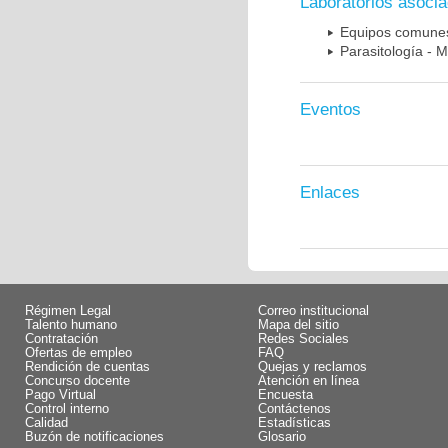
Laboratorios asoci
Equipos comune
Parasitología - 
Eventos
Enlaces
Régimen Legal
Correo institucional
Talento humano
Mapa del sitio
Contratación
Redes Sociales
Ofertas de empleo
FAQ
Rendición de cuentas
Quejas y reclamos
Concurso docente
Atención en línea
Pago Virtual
Encuesta
Control interno
Contáctenos
Calidad
Estadísticas
Buzón de notificaciones
Glosario