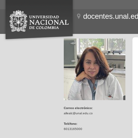
docentes.unal.e
Correo electrónico:
allealc@unal.edu.co
Teléfono:
6013165000