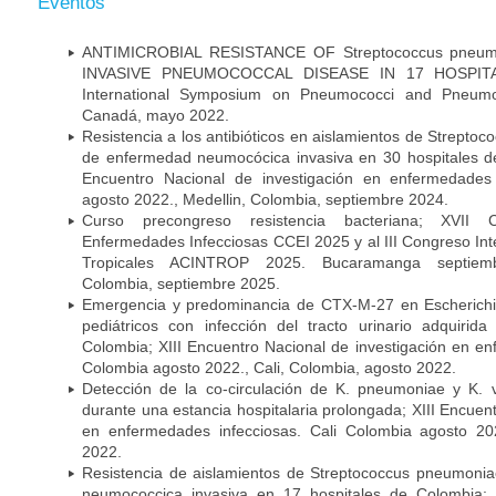
Eventos
ANTIMICROBIAL RESISTANCE OF Streptococcus pneu
INVASIVE PNEUMOCOCCAL DISEASE IN 17 HOSPITA
International Symposium on Pneumococci and Pneumoc
Canadá, mayo 2022.
Resistencia a los antibióticos en aislamientos de Strept
de enfermedad neumocócica invasiva en 30 hospitales d
Encuentro Nacional de investigación en enfermedades 
agosto 2022., Medellin, Colombia, septiembre 2024.
Curso precongreso resistencia bacteriana; XVII
Enfermedades Infecciosas CCEI 2025 y al III Congreso In
Tropicales ACINTROP 2025. Bucaramanga septiem
Colombia, septiembre 2025.
Emergencia y predominancia de CTX-M-27 en Escherichia
pediátricos con infección del tracto urinario adquiri
Colombia; XIII Encuentro Nacional de investigación en en
Colombia agosto 2022., Cali, Colombia, agosto 2022.
Detección de la co-circulación de K. pneumoniae y K. 
durante una estancia hospitalaria prolongada; XIII Encuen
en enfermedades infecciosas. Cali Colombia agosto 202
2022.
Resistencia de aislamientos de Streptococcus pneumoni
neumococcica invasiva en 17 hospitales de Colombia; 