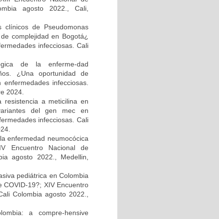
ombia agosto 2022., Cali,
os clínicos de Pseudomonas
el de complejidad en Bogotá¿
fermedades infecciosas. Cali
ológica de la enferme-dad
ños. ¿Una oportunidad de
n enfermedades infecciosas.
re 2024.
resistencia a meticilina en
 variantes del gen mec en
fermedades infecciosas. Cali
024.
e la enfermedad neumocócica
XIV Encuentro Nacional de
bia agosto 2022., Medellin,
asiva pediátrica en Colombia
e COVID-19?; XIV Encuentro
Cali Colombia agosto 2022.,
olombia: a compre-hensive