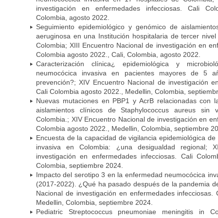
investigación en enfermedades infecciosas. Cali Col
Colombia, agosto 2022.
Seguimiento epidemiológico y genómico de aislamient
aeruginosa en una Institución hospitalaria de tercer niv
Colombia; XIII Encuentro Nacional de investigación en en
Colombia agosto 2022., Cali, Colombia, agosto 2022.
Caracterización clínica¿ epidemiológica y microbi
neumocócica invasiva en pacientes mayores de 5 a
prevención?; XIV Encuentro Nacional de investigación e
Cali Colombia agosto 2022., Medellin, Colombia, septiemb
Nuevas mutaciones en PBP1 y AcrB relacionadas con la 
aislamientos clínicos de Staphylococcus aureus sin
Colombia.; XIV Encuentro Nacional de investigación en en
Colombia agosto 2022., Medellin, Colombia, septiembre 2
Encuesta de la capacidad de vigilancia epidemiológica d
invasiva en Colombia: ¿una desigualdad regional; 
investigación en enfermedades infecciosas. Cali Colom
Colombia, septiembre 2024.
Impacto del serotipo 3 en la enfermedad neumocócica inv
(2017-2022). ¿Qué ha pasado después de la pandemia d
Nacional de investigación en enfermedades infecciosas. 
Medellin, Colombia, septiembre 2024.
Pediatric Streptococcus pneumoniae meningitis in C