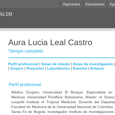
Aspirantes
Estudiantes
Eg
du.co
Aura Lucia Leal Castro
Tiempo completo
Perfil profesional
|
Áreas de interés
|
Áreas de investigación
|
Grupos
|
Proyectos
|
Laboratorios
|
Eventos
|
Enlaces
Perfil profesional
Médico Cirujano, Universidad El Bosque. Especialista en M
Medicas Universidad Pontificia Bolivariana. Master of Scien
Leopold Institute of Tropical Medicine. Docente del Depart
Facultad de Medicina de la Universidad Nacional de Colombia. 
Santa Fe de Bogotá. Investigador Instituto de Investigaciones