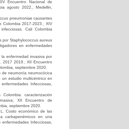
 XIV Encuentro Nacional de
bia agosto 2022., Medellin,
ococcus pneumoniae causantes
e Colombia 2017-2023.; XIV
infecciosas. Cali Colombia
s por Staphylococcus aureus
estigadores en enfermedades
e la enfermedad invasiva por
. 2017 2019.; XII Encuentro
olombia, septiembre 2020.
ipos de neumonía neumocócica
 un estudio multicéntrico en
 enfermedades Infecciosas,
 Colombia: caracterización
 masiva; XII Encuentro de
mbia, septiembre 2020.
z L. Costo económico de las
es a carbapenémicos en una
en enfermedades Infecciosas,