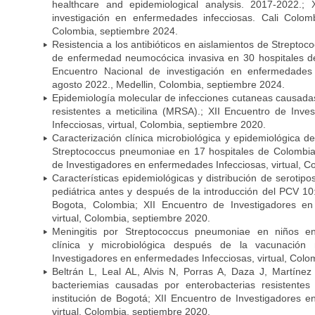
healthcare and epidemiological analysis. 2017-2022.;
investigación en enfermedades infecciosas. Cali Colom
Colombia, septiembre 2024.
Resistencia a los antibióticos en aislamientos de Strept
de enfermedad neumocócica invasiva en 30 hospitales d
Encuentro Nacional de investigación en enfermedades 
agosto 2022., Medellin, Colombia, septiembre 2024.
Epidemiología molecular de infecciones cutaneas causada
resistentes a meticilina (MRSA).; XII Encuentro de Inv
Infecciosas, virtual, Colombia, septiembre 2020.
Caracterización clínica microbiológica y epidemiológica d
Streptococcus pneumoniae en 17 hospitales de Colombia
de Investigadores en enfermedades Infecciosas, virtual, C
Características epidemiológicas y distribución de serot
pediátrica antes y después de la introducción del PCV 10:
Bogota, Colombia; XII Encuentro de Investigadores en
virtual, Colombia, septiembre 2020.
Meningitis por Streptococcus pneumoniae en niños en
clínica y microbiológica después de la vacunación
Investigadores en enfermedades Infecciosas, virtual, Colo
Beltrán L, Leal AL, Alvis N, Porras A, Daza J, Martíne
bacteriemias causadas por enterobacterias resistent
institución de Bogotá; XII Encuentro de Investigadores 
virtual, Colombia, septiembre 2020.