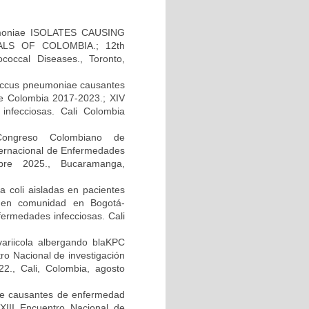
moniae ISOLATES CAUSING
LS OF COLOMBIA.; 12th
occal Diseases., Toronto,
ococcus pneumoniae causantes
e Colombia 2017-2023.; XIV
infecciosas. Cali Colombia
 Congreso Colombiano de
ternacional de Enfermedades
bre 2025., Bucaramanga,
 coli aisladas en pacientes
da en comunidad en Bogotá-
fermedades infecciosas. Cali
variicola albergando blaKPC
tro Nacional de investigación
2., Cali, Colombia, agosto
ae causantes de enfermedad
XIII Encuentro Nacional de