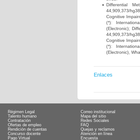
Differential 
44,909,373/hg38)
Cognitive Impairm
(*): Internati
(Electronic); Di
44,909,373/hg38)
Cognitive Impairm
(*): Internati
(Electronic), Wh
Enlaces
Régimen Legal
Correo institucional
Talento humano
Mapa del sitio
Contratación
Redes Sociales
Ofertas de empleo
FAQ
Rendición de cuentas
Quejas y reclamos
Concurso docente
Atención en línea
Pago Virtual
Encuesta