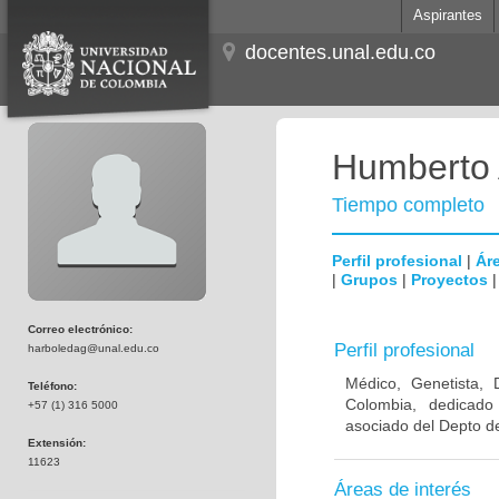
Aspirantes
docentes.unal.edu.co
Humberto 
Tiempo completo
Perfil profesional
|
Áre
|
Grupos
|
Proyectos
Correo electrónico:
Perfil profesional
harboledag@unal.edu.co
Médico, Genetista, 
Teléfono:
Colombia, dedicado
+57 (1) 316 5000
asociado del Depto de
Extensión:
11623
Áreas de interés