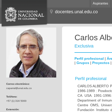
Aspirantes
docentes.unal.edu.co
Carlos Alb
Exclusiva
Perfil profesional
|
Áre
|
Grupos
|
Proyectos
Perfil profesional
Correo electrónico:
CARLOS ALBERTO PAR
caparral@unal.edu.co
1986-1989 : Posdocto
CA. USA. 1991-1996: 
Teléfono:
Department of Inmuno
+57 (1) 316 5000
Centre OMS, Univers
Fundación Instituto
Extensión: