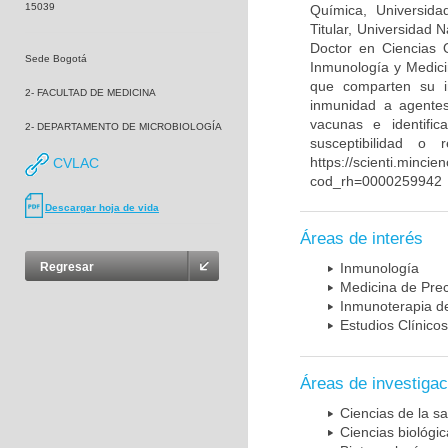
15039
Química, Universida
Titular, Universidad
Doctor en Ciencias 
Sede Bogotá
Inmunología y Medici
que comparten su in
2- FACULTAD DE MEDICINA
inmunidad a agentes 
vacunas e identifi
2- DEPARTAMENTO DE MICROBIOLOGÍA
susceptibilidad o
https://scienti.mincie
CVLAC
cod_rh=0000259942
Descargar hoja de vida
Áreas de interés
Regresar
Inmunología
Medicina de Prec
Inmunoterapia d
Estudios Clínicos
Áreas de investigac
Ciencias de la sa
Ciencias biológi