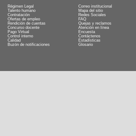
Régimen Legal
Correo institucional
Talento humano
Mapa del sitio
Contratación
Redes Sociales
Ofertas de empleo
FAQ
Rendición de cuentas
Quejas y reclamos
Concurso docente
Atención en línea
Pago Virtual
Encuesta
Control interno
Contáctenos
Calidad
Estadísticas
Buzón de notificaciones
Glosario