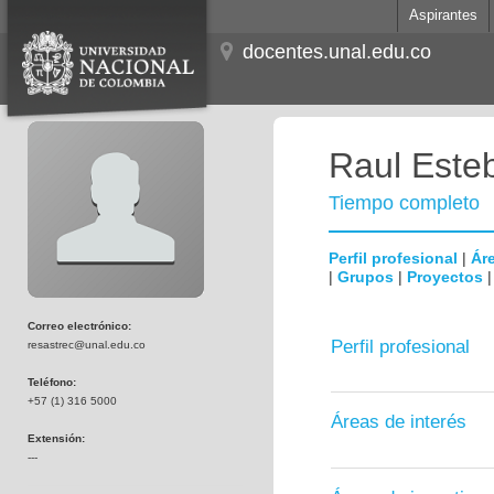
Aspirantes
docentes.unal.edu.co
Raul Este
Tiempo completo
Perfil profesional
|
Áre
|
Grupos
|
Proyectos
Correo electrónico:
Perfil profesional
resastrec@unal.edu.co
Teléfono:
+57 (1) 316 5000
Áreas de interés
Extensión:
---