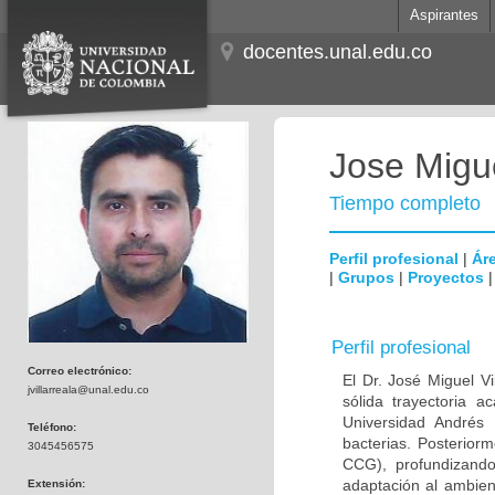
Aspirantes
docentes.unal.edu.co
Jose Migue
Tiempo completo
Perfil profesional
|
Áre
|
Grupos
|
Proyectos
Perfil profesional
Correo electrónico:
El Dr. José Miguel V
jvillarreala@unal.edu.co
sólida trayectoria 
Universidad Andrés 
Teléfono:
bacterias. Posterior
3045456575
CCG), profundizando
adaptación al ambien
Extensión: