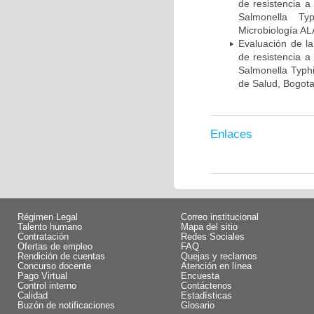
de resistencia a
Salmonella Ty
Microbiología A
Evaluación de la
de resistencia a
Salmonella Typhi
de Salud, Bogot
Enlaces
Régimen Legal
Correo institucional
Talento humano
Mapa del sitio
Contratación
Redes Sociales
Ofertas de empleo
FAQ
Rendición de cuentas
Quejas y reclamos
Concurso docente
Atención en línea
Pago Virtual
Encuesta
Control interno
Contáctenos
Calidad
Estadísticas
Buzón de notificaciones
Glosario