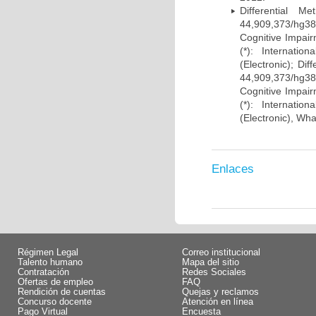
Differential 
44,909,373/hg38)
Cognitive Impairm
(*): Internati
(Electronic); Di
44,909,373/hg38)
Cognitive Impairm
(*): Internati
(Electronic), Wh
Enlaces
Régimen Legal
Correo institucional
Talento humano
Mapa del sitio
Contratación
Redes Sociales
Ofertas de empleo
FAQ
Rendición de cuentas
Quejas y reclamos
Concurso docente
Atención en línea
Pago Virtual
Encuesta