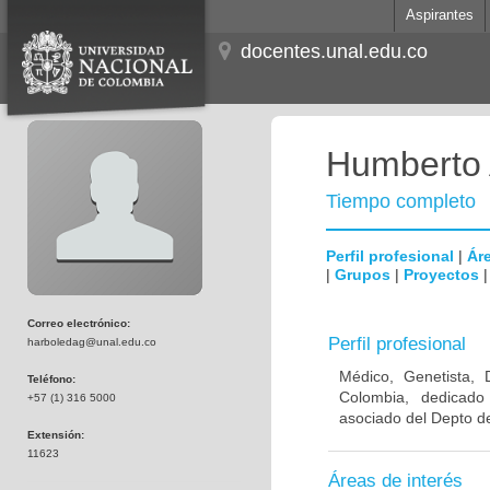
Aspirantes
docentes.unal.edu.co
Humberto 
Tiempo completo
Perfil profesional
|
Áre
|
Grupos
|
Proyectos
Correo electrónico:
Perfil profesional
harboledag@unal.edu.co
Médico, Genetista, 
Teléfono:
Colombia, dedicado
+57 (1) 316 5000
asociado del Depto de
Extensión:
11623
Áreas de interés