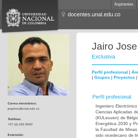
Aspirantes
docentes.unal.edu.co
Jairo Jos
Exclusiva
Perfil profesional
|
Áre
|
Grupos
|
Proyectos
Perfil profesional
Correo electrónico:
Ingeniero Electrónico
jespinov@unal.edu.co
Ciencias Aplicadas d
(KULeuven) de Bélgic
Teléfono:
Energética 2030 y Pr
+57 (4) 430 9000
la Facultad de Minas
sido vicedecano de In
Extensión: