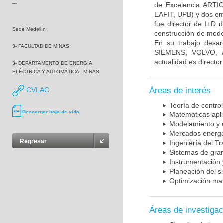
---
de Excelencia ARTIC
EAFIT, UPB) y dos em
fue director de I+D 
Sede Medellín
construcción de mode
En su trabajo desar
3- FACULTAD DE MINAS
SIEMENS, VOLVO, 
actualidad es directo
3- DEPARTAMENTO DE ENERGÍA
ELÉCTRICA Y AUTOMÁTICA - MINAS
CVLAC
Áreas de interés
Teoría de control
Descargar hoja de vida
Matemáticas apl
Modelamiento y c
Mercados energé
Regresar
Ingeniería del T
Sistemas de gra
Instrumentación 
Planeación del si
Optimización ma
Áreas de investigac