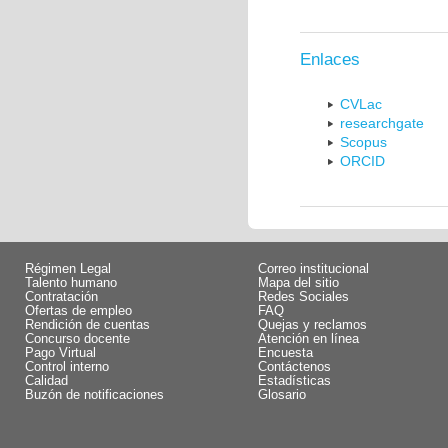
Enlaces
CVLac
researchgate
Scopus
ORCID
Régimen Legal
Correo institucional
Talento humano
Mapa del sitio
Contratación
Redes Sociales
Ofertas de empleo
FAQ
Rendición de cuentas
Quejas y reclamos
Concurso docente
Atención en línea
Pago Virtual
Encuesta
Control interno
Contáctenos
Calidad
Estadísticas
Buzón de notificaciones
Glosario