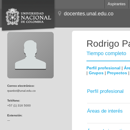
Aspirantes
docentes.unal.edu.co
Rodrigo P
Tiempo completo
Perfil profesional
|
Áre
|
Grupos
|
Proyectos
Correo electrónico:
Perfil profesional
rpardot@unal.edu.co
Teléfono:
+57 (1) 316 5000
Áreas de interés
Extensión:
---