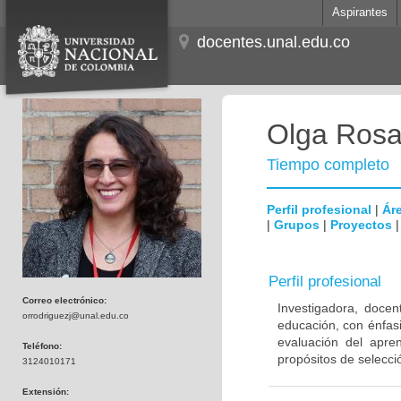
Aspirantes
docentes.unal.edu.co
Olga Rosa
Tiempo completo
Perfil profesional
|
Áre
|
Grupos
|
Proyectos
Perfil profesional
Correo electrónico:
Investigadora, docen
orrodriguezj@unal.edu.co
educación, con énfasi
evaluación del apre
Teléfono:
propósitos de selecci
3124010171
Extensión: