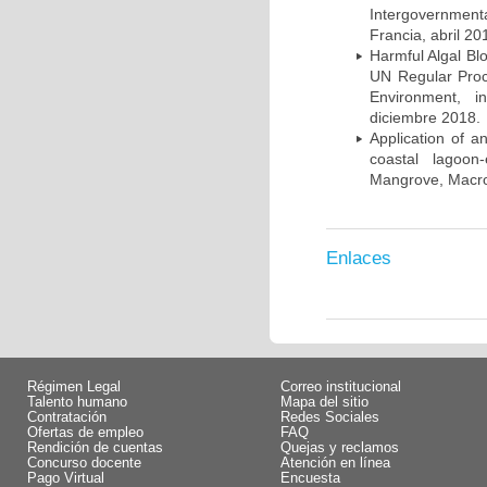
Intergovernmen
Francia, abril 20
Harmful Algal Bl
UN Regular Proc
Environment, i
diciembre 2018.
Application of a
coastal lagoon
Mangrove, Macro
Enlaces
Régimen Legal
Correo institucional
Talento humano
Mapa del sitio
Contratación
Redes Sociales
Ofertas de empleo
FAQ
Rendición de cuentas
Quejas y reclamos
Concurso docente
Atención en línea
Pago Virtual
Encuesta