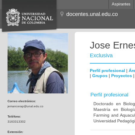
Aspirantes
docentes.unal.edu.co
Jose Erne
Exclusiva
Perfil profesional
|
Áre
|
Grupos
|
Proyectos
Perfil profesional
Correo electrónico:
Doctorado en Biologí
jemancerap@unal.edu.co
Maestría en Biologí
Farming and Aquacult
Teléfono:
Universidad Pedagógi
3163313302
Extensión: