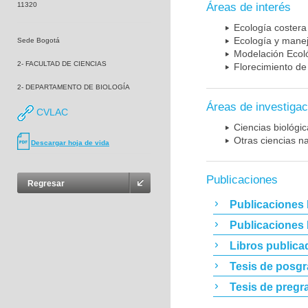
11320
Áreas de interés
Ecología costera
Ecología y mane
Sede Bogotá
Modelación Ecol
2- FACULTAD DE CIENCIAS
Florecimiento de
2- DEPARTAMENTO DE BIOLOGÍA
Áreas de investigac
CVLAC
Ciencias biológi
Otras ciencias n
Descargar hoja de vida
Publicaciones
Regresar
Publicaciones 
Publicaciones
Libros publica
Tesis de posg
Tesis de pregr