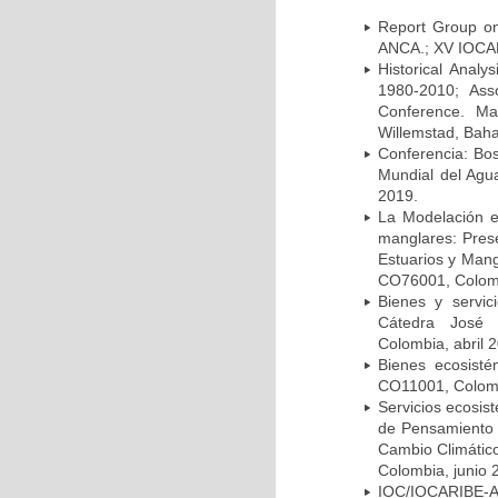
Report Group on
ANCA.; XV IOCAR
Historical Analy
1980-2010; Asso
Conference. Ma
Willemstad, Bah
Conferencia: Bo
Mundial del Agu
2019.
La Modelación e
manglares: Prese
Estuarios y Man
CO76001, Colom
Bienes y servic
Cátedra José
Colombia, abril 
Bienes ecosist
CO11001, Colombi
Servicios ecosis
de Pensamiento 
Cambio Climático
Colombia, junio 
IOC/IOCARIBE-