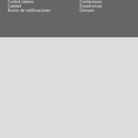
Control interno
Contáctenos
Calidad
Estadísticas
Buzón de notificaciones
Glosario