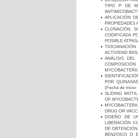
TIPO P DE M
ANTIMICOBACT
APLICACIÓN D
PROPIEDADES 
CLONACIÓN, S
CODIFICADA P
POSIBLE ATPAS
TIOCIANACIÓN
ACTIVIDAD BIO
ANÁLISIS DEL
COMPOSICIÓ
MYCOBACTERI
IDENTIFICACI
POR QUINASA
(Fecha de inicio
SLIDING MOTI
OF MYCOBACTE
MYCOBACTERI
DRUG OR VACC
DISEÑO DE U
LIBERACIÓN C
DE OBTENCIÓN
BENZOICO O E