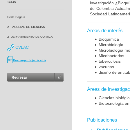
14445
investigación ¿Bioqu
de Colombia Actualme
Sociedad Latinoameric
Sede Bogotá
2- FACULTAD DE CIENCIAS
Áreas de interés
2- DEPARTAMENTO DE QUÍMICA
Bioquímica
Microbiología
CVLAC
Microbiología mo
Micobacterias
Descargar hoja de vida
tuberculosis
vacunas
diseño de antitu
Regresar
Áreas de investigac
Ciencias biológi
Biotecnología en
Publicaciones