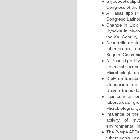
Glycopeptidolipi
Congress of the 
ATPasas tipo P 
Congreso Latinoa
Change in Lipid
Hypoxia in Mycob
the XXI Century,
Desarrollo de út
tuberculosis; Te
Bogotá, Colombi
ATPasas tipo P 
potencial vacuna
Microbiología de
CtpF, un transp
atenuación en 
Universitarios d
Lipid compositio
tuberculosis g
Microbiología, Q
Influence of th
activity of my
environmental, i
The P-type ATPas
tuberculosis p