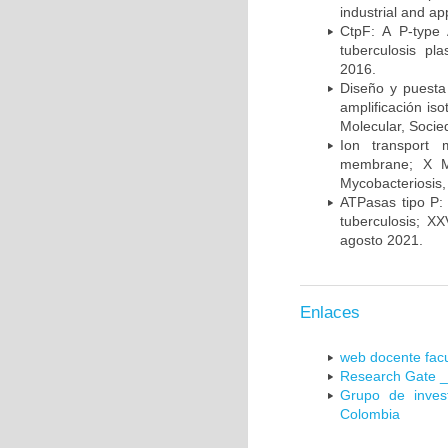
industrial and a
CtpF: A P-type
tuberculosis p
2016.
Diseño y puesta
amplificación is
Molecular, Socie
Ion transport 
membrane; X Me
Mycobacteriosis,
ATPasas tipo P: 
tuberculosis; X
agosto 2021.
Enlaces
web docente facu
Research Gate _
Grupo de inves
Colombia