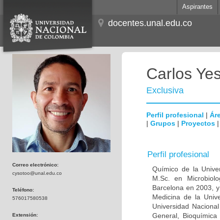
Aspirantes
docentes.unal.edu.co
Carlos Ye
Exclusiva
Perfil profesional
|
Áre
|
Grupos
|
Proyectos
Perfil profesional
Correo electrónico:
Químico de la Unive
cysotoo@unal.edu.co
M.Sc. en Microbiolo
Barcelona en 2003, y
Teléfono:
Medicina de la Univ
576017580538
Universidad Naciona
General, Bioquímica 
Extensión: