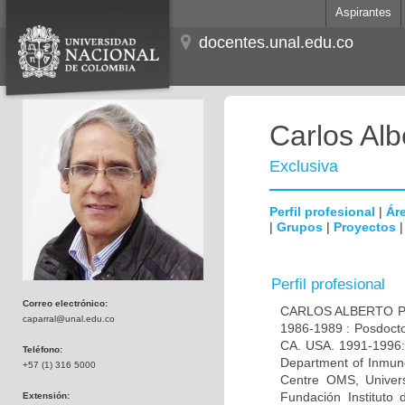
Aspirantes
docentes.unal.edu.co
Carlos Alb
Exclusiva
Perfil profesional
|
Áre
|
Grupos
|
Proyectos
Perfil profesional
Correo electrónico:
CARLOS ALBERTO PAR
caparral@unal.edu.co
1986-1989 : Posdocto
CA. USA. 1991-1996: 
Teléfono:
Department of Inmuno
+57 (1) 316 5000
Centre OMS, Univers
Fundación Instituto
Extensión: