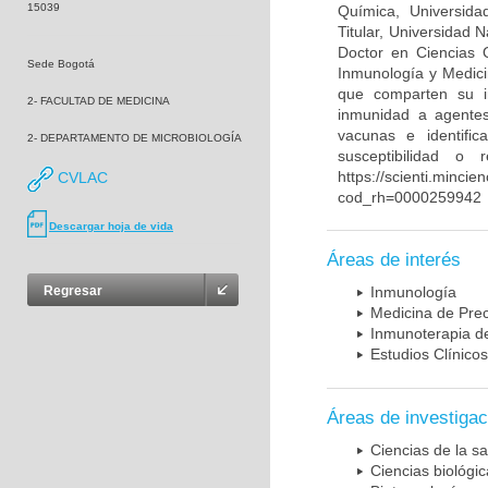
15039
Química, Universida
Titular, Universidad
Doctor en Ciencias 
Sede Bogotá
Inmunología y Medici
que comparten su in
2- FACULTAD DE MEDICINA
inmunidad a agentes 
vacunas e identifi
2- DEPARTAMENTO DE MICROBIOLOGÍA
susceptibilidad o
https://scienti.mincie
CVLAC
cod_rh=0000259942
Descargar hoja de vida
Áreas de interés
Regresar
Inmunología
Medicina de Prec
Inmunoterapia d
Estudios Clínicos
Áreas de investigac
Ciencias de la sa
Ciencias biológi