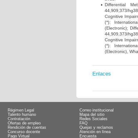
Differential 
44,909,373/hg38)
Cognitive Impairm
(*): Internati
(Electronic); Di
44,909,373/hg38)
Cognitive Impairm
(*): Internati
(Electronic), Wh
Enlaces
Régimen Legal
Correo institucional
Talento humano
Mapa del sitio
Contratación
Redes Sociales
Ofertas de empleo
FAQ
Rendición de cuentas
Quejas y reclamos
Concurso docente
Atención en línea
Pago Virtual
Encuesta