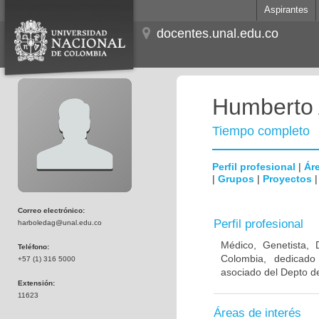
Aspirantes
docentes.unal.edu.co
Humberto 
Tiempo completo
Perfil profesional
|
Áre
|
Grupos
|
Proyectos
Correo electrónico:
Perfil profesional
harboledag@unal.edu.co
Médico, Genetista, 
Teléfono:
Colombia, dedicado
+57 (1) 316 5000
asociado del Depto de
Extensión:
11623
Áreas de interés