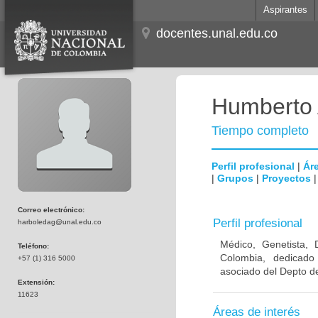
Aspirantes
docentes.unal.edu.co
Humberto 
Tiempo completo
Perfil profesional
|
Áre
|
Grupos
|
Proyectos
Correo electrónico:
Perfil profesional
harboledag@unal.edu.co
Médico, Genetista, 
Teléfono:
Colombia, dedicado
+57 (1) 316 5000
asociado del Depto de
Extensión:
11623
Áreas de interés