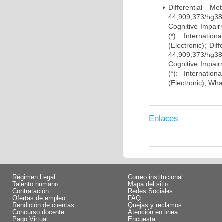
Differential 
44,909,373/hg38)
Cognitive Impairm
(*): Internati
(Electronic); Di
44,909,373/hg38)
Cognitive Impairm
(*): Internati
(Electronic), Wh
Enlaces
Régimen Legal
Correo institucional
Talento humano
Mapa del sitio
Contratación
Redes Sociales
Ofertas de empleo
FAQ
Rendición de cuentas
Quejas y reclamos
Concurso docente
Atención en línea
Pago Virtual
Encuesta