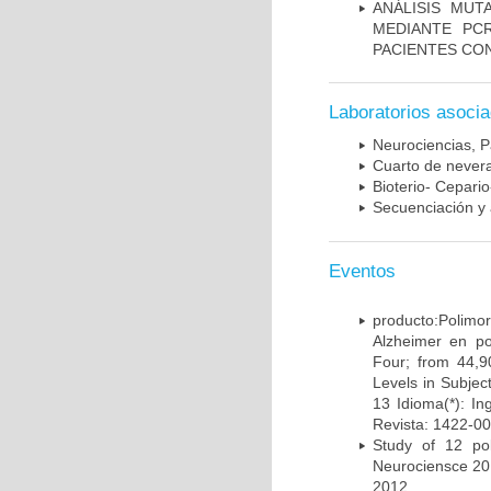
ANÁLISIS MUT
MEDIANTE PC
PACIENTES CON
Laboratorios asoci
Neurociencias, P
Cuarto de nevera
Bioterio- Cepario
Secuenciación y 
Eventos
producto:Poli
Alzheimer en po
Four; from 44,9
Levels in Subject
13 Idioma(*): In
Revista: 1422-00
Study of 12 pol
Neurociensce 20
2012.